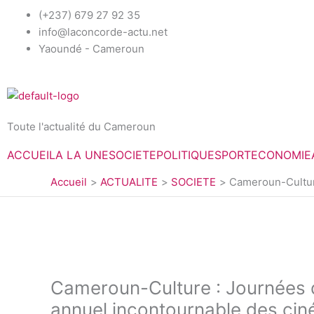
Aller
(+237) 679 27 92 35
au
info@laconcorde-actu.net
contenu
Yaoundé - Cameroun
Toute l'actualité du Cameroun
ACCUEIL
A LA UNE
SOCIETE
POLITIQUE
SPORT
ECONOMIE
Accueil
ACTUALITE
SOCIETE
Cameroun-Culture
Cameroun-Culture : Journées 
annuel incontournable des ciné