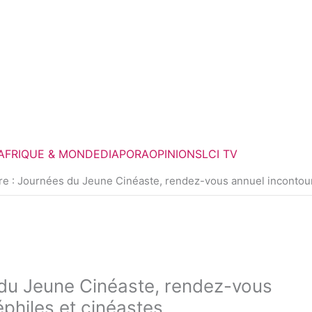
F
T
a
w
c
i
e
t
AFRIQUE & MONDE
DIAPORA
OPINIONS
LCI TV
b
t
 : Journées du Jeune Cinéaste, rendez-vous annuel incontour
o
e
o
r
k
du Jeune Cinéaste, rendez-vous
philes et cinéastes