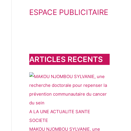
e
ESPACE PUBLICITAIRE
c
h
e
r
c
h
ARTICLES RECENTS
e
r
:
A LA UNE
ACTUALITE
SANTE
SOCIETE
MAKOU NJOMBOU SYLVANIE, une