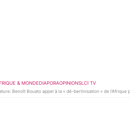
FRIQUE & MONDE
DIAPORA
OPINIONS
LCI TV
ture: Benoît Bouato appel à la « dé-berlinisation » de l’Afriqu