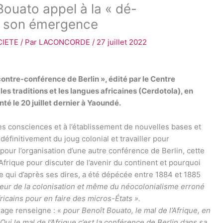
ouato appel à la « dé-
our son émergence
CIETE
/ Par
LACONCORDE
/
27 juillet 2022
 contre-conférence de Berlin », édité par le Centre
es traditions et les langues africaines (Cerdotola), en
té le 20 juillet dernier à Yaoundé.
des consciences et à l’établissement de nouvelles bases et
définitivement du joug colonial et travailler pour
 pour l’organisation d’une autre conférence de Berlin, cette
s d’Afrique pour discuter de l’avenir du continent et pourquoi
e qui d’après ses dires, a été dépécée entre 1884 et 1885
ateur de la colonisation et même du néocolonialisme erroné
ricains pour en faire des micros-États ».
rage renseigne : «
pour Benoît Bouato, le mal de l’Afrique, en
Oui le mal de l’Afrique c’est la conférence de Berlin dans sa