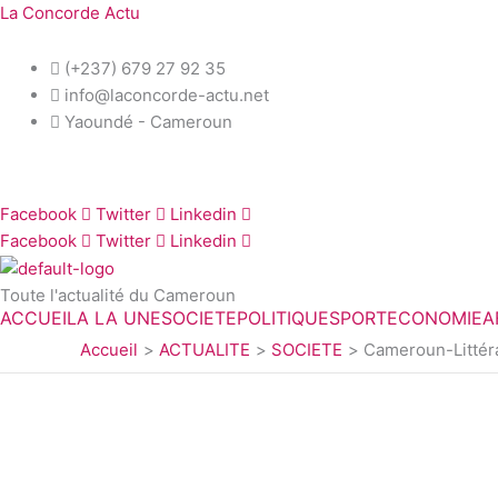
Aller
La Concorde Actu
au
contenu
(+237) 679 27 92 35
info@laconcorde-actu.net
Yaoundé - Cameroun
Facebook
Twitter
Linkedin
Facebook
Twitter
Linkedin
Toute l'actualité du Cameroun
ACCUEIL
A LA UNE
SOCIETE
POLITIQUE
SPORT
ECONOMIE
A
Accueil
ACTUALITE
SOCIETE
Cameroun-Littéra