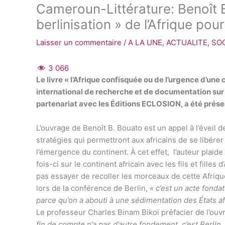
Cameroun-Littérature: Benoît B
berlinisation » de l’Afrique p
Laisser un commentaire
/
A LA UNE
,
ACTUALITE
,
SO
3 066
Le livre « l’Afrique confisquée ou de l’urgence d’une
international de recherche et de documentation sur l
partenariat avec les Éditions ECLOSION, a été présen
L’ouvrage de Benoît B. Bouato est un appel à l’éveil 
stratégies qui permettront aux africains de se libérer 
l’émergence du continent. À cet effet, l’auteur plaide
fois-ci sur le continent africain avec les fils et fille
pas essayer de recoller les morceaux de cette Afriqu
lors de la conférence de Berlin,
« c’est un acte fond
parce qu’on a abouti à une sédimentation des États af
Le professeur Charles Binam Bikoï préfacier de l’ouv
fin de compte n’a pas d’autre fondement, c’est Berlin. 