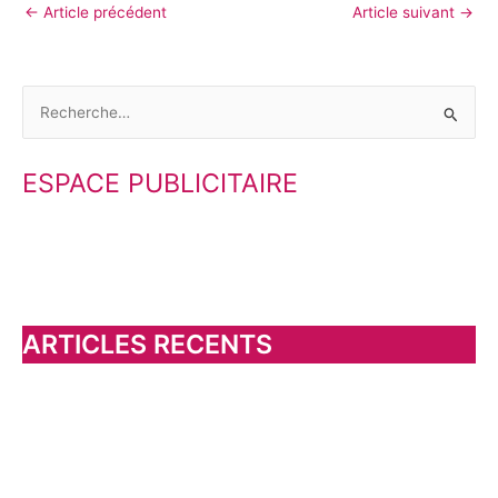
←
Article précédent
Article suivant
→
R
e
ESPACE PUBLICITAIRE
c
h
e
r
c
h
ARTICLES RECENTS
e
r
: