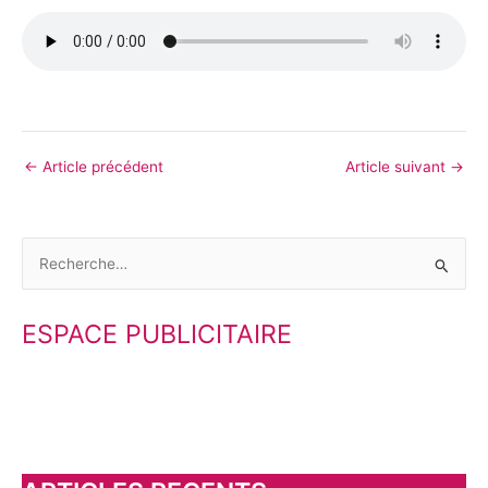
←
Article précédent
Article suivant
→
R
e
ESPACE PUBLICITAIRE
c
h
e
r
c
h