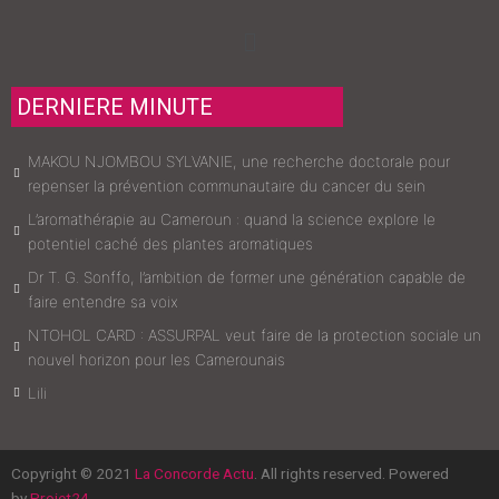
Menu
DERNIERE MINUTE
MAKOU NJOMBOU SYLVANIE, une recherche doctorale pour
repenser la prévention communautaire du cancer du sein
L’aromathérapie au Cameroun : quand la science explore le
potentiel caché des plantes aromatiques
Dr T. G. Sonffo, l’ambition de former une génération capable de
faire entendre sa voix
NTOHOL CARD : ASSURPAL veut faire de la protection sociale un
nouvel horizon pour les Camerounais
Lili
Copyright © 2021
La Concorde Actu
. All rights reserved. Powered
by
Projet24