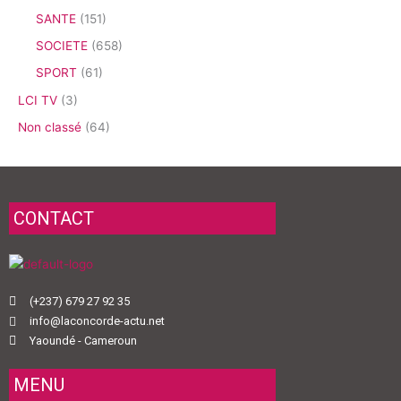
SANTE
(151)
SOCIETE
(658)
SPORT
(61)
LCI TV
(3)
Non classé
(64)
CONTACT
(+237) 679 27 92 35
info@laconcorde-actu.net
Yaoundé - Cameroun
MENU