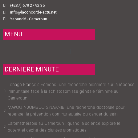
(+237) 679 27 92 35
info@laconcorde-actu.net
Yaoundé - Cameroun
MENU
Menu
DERNIERE MINUTE
Tchago François Edmond, une recherche pionnière sur la réponse
immunitaire face à la schistosomiase génitale féminine au
Cameroun
MAKOU NJOMBOU SYLVANIE, une recherche doctorale pour
repenser la prévention communautaire du cancer du sein
L’aromathérapie au Cameroun : quand la science explore le
potentiel caché des plantes aromatiques