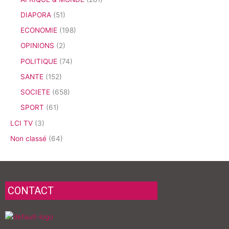
DIAPORA
(51)
ECONOMIE
(198)
OPINIONS
(2)
POLITIQUE
(74)
SANTE
(152)
SOCIETE
(658)
SPORT
(61)
LCI TV
(3)
Non classé
(64)
CONTACT