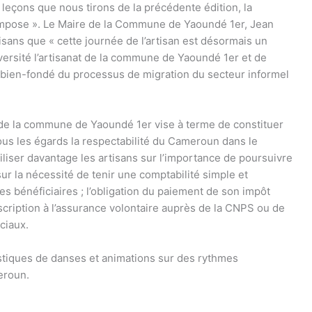
cancer du sein
28 JUILLET 2026
 leçons que nous tirons de la précédente édition, la
6 AOÛT 2026
s’impose ». Le Maire de la Commune de Yaoundé 1er, Jean
Réunissant journalistes et
sans que « cette journée de l’artisan est désormais un
organisations de la société civile à
À travers une thès
Yaoundé, Jeunesse Volontaire pour
l’élaboration d’un
ersité l’artisanat de la commune de Yaoundé 1er et de
l’Environnement Cameroun a engagé
d’éducation commun
u bien-fondé du processus de migration du secteur informel
une réflexion autour...
prévention et la dé
cancer...
n de la commune de Yaoundé 1er vise à terme de constituer
 tous les égards la respectabilité du Cameroun dans le
biliser davantage les artisans sur l’importance de poursuivre
ur la nécessité de tenir une comptabilité simple et
es bénéficiaires ; l’obligation du paiement de son impôt
uscription à l’assurance volontaire auprès de la CNPS ou de
ciaux.
stiques de danses et animations sur des rythmes
eroun.