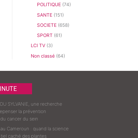
POLITIQUE
(74)
SANTE
(151)
SOCIETE
(658)
SPORT
(61)
LCI TV
(3)
Non classé
(64)
INUTE
 SYLVANIE, une recherche
repenser la prévention
du cancer du sein
 au Cameroun : quand la science
tiel caché des plantes