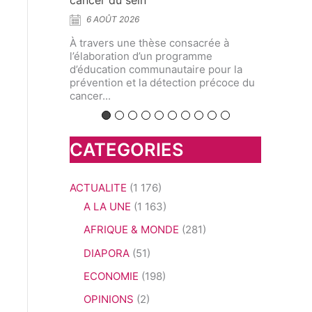
aromatiques
5
5 AOÛT 2026
À tra
prom
e consacrée à
À l’Université de Yaoundé I,
l’app
 programme
chercheurs et spécialistes ont
en pu
autaire pour la
interrogé l’avenir d’une discipline
tection précoce du
située au croisement de la biologie
végétale,...
CATEGORIES
ACTUALITE
(1 176)
A LA UNE
(1 163)
AFRIQUE & MONDE
(281)
DIAPORA
(51)
ECONOMIE
(198)
OPINIONS
(2)