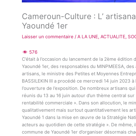
Cameroun-Culture : L’ artisan
Yaoundé 1er
Laisser un commentaire
/
A LA UNE
,
ACTUALITE
,
SO
576
C’était à l’occasion du lancement de la 2ème édition 
Yaoundé 1er, des responsables du MINPMEESA, des aut
artisans, le ministre des Petites et Moyennes Entrepri
BASSILEKIN III a procédé ce mercredi 14 juin 2023 à
l’ouverture de l’exposition. De nombreux artisans qui
réunis du 13 au 16 juin autour d’un thème central sur
rentabilité commerciale ». Dans son allocution, le m
qualitativement mais surtout quantitativement les ar
Yaoundé 1 dans la mise en œuvre de la Stratégie Nat
acteurs au quotidien de cette stratégie ». De même, il 
commune de Yaoundé 1er d’organiser désormais chaq