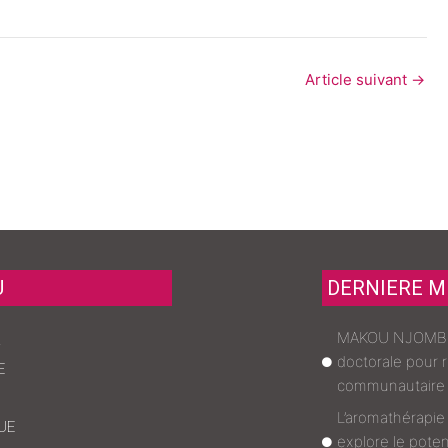
Article suivant
→
U
DERNIERE M
MAKOU NJOMBOU
L
doctorale pour 
E
communautaire 
L’aromathérapie
UE
explore le poten