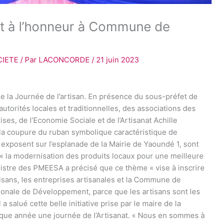
at à l’honneur à Commune de
CIETE
/ Par
LACONCORDE
/
21 juin 2023
de la Journée de l’artisan. En présence du sous-préfet de
orités locales et traditionnelles, des associations des
ses, de l’Economie Sociale et de l’Artisanat Achille
 la coupure du ruban symbolique caractéristique de
 exposent sur l’esplanade de la Mairie de Yaoundé 1, sont
 « la modernisation des produits locaux pour une meilleure
inistre des PMEESA a précisé que ce thème « vise à inscrire
A LA UNE
ACTUALITE
AFRIQUE & MONDE
A LA UNE
ACTUALITE
tisans, les entreprises artisanales et la Commune de
ionale de Développement, parce que les artisans sont les
Au Cameroun, JVE veut placer les
MAKOU NJOMBOU 
communautés au cœur de la
recherche doctora
a salué cette belle initiative prise par le maire de la
gouvernance climatique
la prévention co
ue année une journée de l’Artisanat. « Nous en sommes à