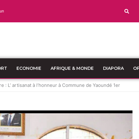
un
ORT
ECONOMIE
AFRIQUE & MONDE
DIAPORA
OP
 : L’ artisanat à l’honneur à Commune de Yaoundé 1er