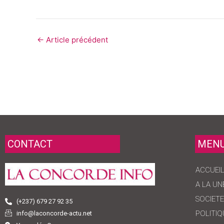
←
Article précédent
CONTACT
MEN
ACCUEI
A LA UN
SOCIETE
(+237) 679 27 92 35
POLITIQ
info@laconcorde-actu.net