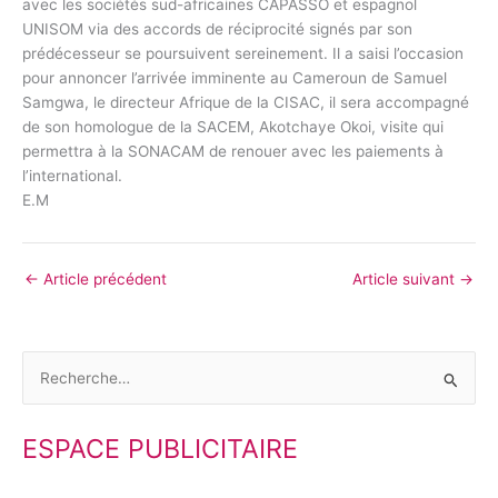
avec les sociétés sud-africaines CAPASSO et espagnol
UNISOM via des accords de réciprocité signés par son
prédécesseur se poursuivent sereinement. Il a saisi l’occasion
pour annoncer l’arrivée imminente au Cameroun de Samuel
Samgwa, le directeur Afrique de la CISAC, il sera accompagné
de son homologue de la SACEM, Akotchaye Okoi, visite qui
permettra à la SONACAM de renouer avec les paiements à
l’international.
E.M
←
Article précédent
Article suivant
→
R
e
ESPACE PUBLICITAIRE
c
h