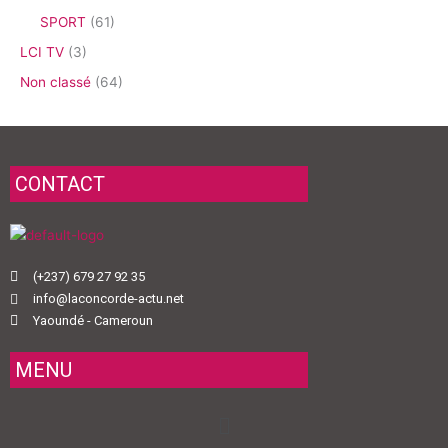
SPORT
(61)
LCI TV
(3)
Non classé
(64)
CONTACT
(+237) 679 27 92 35
info@laconcorde-actu.net
Yaoundé - Cameroun
MENU
Menu