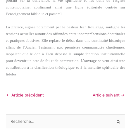
portant sur la délivrance, la vie spirituelle et les défis de l’Église
contemporaine, confirmant ainsi une ligne éditoriale centrée sur
l’enseignement biblique et pastoral.
La préface, signée notamment par le pasteur Jean Koulanga, souligne les
tensions actuelles autour des offrandes entre incompréhensions doctrinales
et pratiques abusives. Elle replace le débat dans une continuité historique
allant de l’Ancien Testament aux premières communautés chrétiennes,
rappelant que le don à Dieu dépasse la simple fonction institutionnelle
pour devenir un acte de foi et de communion. L’ouvrage se veut ainsi une
contribution à la clarification théologique et à la maturité spirituelle des
fidèles.
←
Article précédent
Article suivant
→
R
e