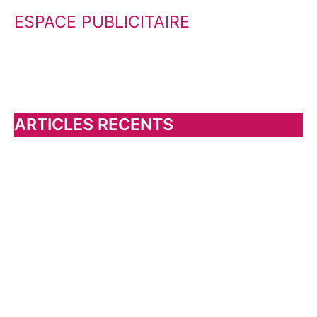
ESPACE PUBLICITAIRE
c
h
e
r
c
h
ARTICLES RECENTS
e
r
: