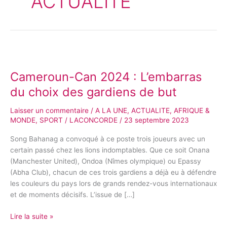
ACTUALITE
Cameroun-
Can
Cameroun-Can 2024 : L’embarras
2024 :
L’embarras
du choix des gardiens de but
du
choix
Laisser un commentaire
/
A LA UNE
,
ACTUALITE
,
AFRIQUE &
des
MONDE
,
SPORT
/
LACONCORDE
/
23 septembre 2023
gardiens
Song Bahanag a convoqué à ce poste trois joueurs avec un
de
certain passé chez les lions indomptables. Que ce soit Onana
but
(Manchester United), Ondoa (Nîmes olympique) ou Epassy
(Abha Club), chacun de ces trois gardiens a déjà eu à défendre
les couleurs du pays lors de grands rendez-vous internationaux
et de moments décisifs. L’issue de […]
Lire la suite »