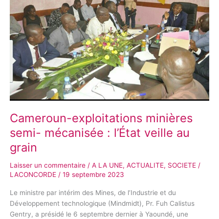
semi-
mécanisée
:
l’État
veille
au
grain
Cameroun-exploitations minières
semi- mécanisée : l’État veille au
grain
Laisser un commentaire
/
A LA UNE
,
ACTUALITE
,
SOCIETE
/
LACONCORDE
/
19 septembre 2023
Le ministre par intérim des Mines, de l’Industrie et du
Développement technologique (Mindmidt), Pr. Fuh Calistus
Gentry, a présidé le 6 septembre dernier à Yaoundé, une