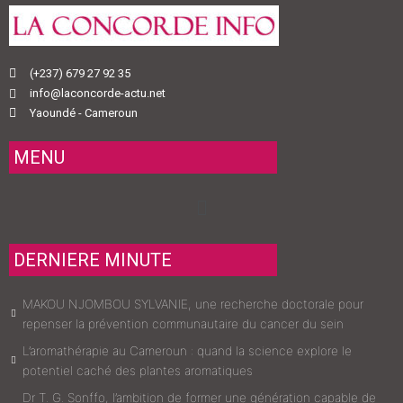
(+237) 679 27 92 35
info@laconcorde-actu.net
Yaoundé - Cameroun
MENU
Menu
DERNIERE MINUTE
MAKOU NJOMBOU SYLVANIE, une recherche doctorale pour
repenser la prévention communautaire du cancer du sein
L’aromathérapie au Cameroun : quand la science explore le
potentiel caché des plantes aromatiques
Dr T. G. Sonffo, l’ambition de former une génération capable de