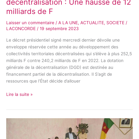
décentralisation : Une hausse de 12
F
milliards de F
Laisser un commentaire
/
A LA UNE
,
ACTUALITE
,
SOCIETE
/
LACONCORDE
/
19 septembre 2023
Le décret présidentiel signé mercredi dernier dévoile une
enveloppe réservée cette année au développement des
collectivités territoriales décentralisées qui s’élève à plus 252,5
milliards F contre 240,2 milliards de F en 2022. La dotation
générale de la décentralisation (DGD) est destinée au
financement partiel de la décentralisation. Il S’agit de
ressources que l’État décide d’allouer
Lire la suite »
Cameroun-
exploitations
minières