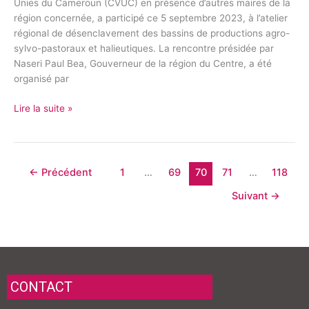
Unies du Cameroun (CVUC) en présence d’autres maires de la
région concernée, a participé ce 5 septembre 2023, à l’atelier
régional de désenclavement des bassins de productions agro-
sylvo-pastoraux et halieutiques. La rencontre présidée par
Naseri Paul Bea, Gouverneur de la région du Centre, a été
organisé par
Lire la suite »
←
Précédent
1
…
69
70
71
…
118
Suivant
→
CONTACT