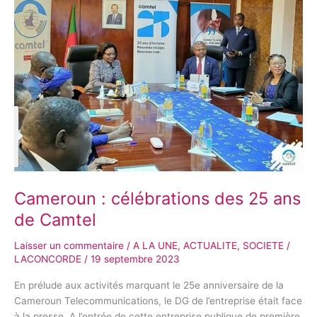
célébrations
des
25
ans
de
Camtel
Cameroun : célébrations des 25 ans
de Camtel
Laisser un commentaire
/
A LA UNE
,
ACTUALITE
,
SOCIETE
/
LACONCORDE
/
19 septembre 2023
En prélude aux activités marquant le 25e anniversaire de la
Cameroun Telecommunications, le DG de l’entreprise était face
à la presse. A l’entrée de cette entreprise publique de première