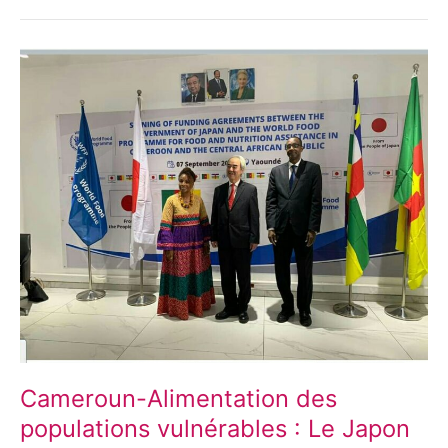
Cameroun-
Alimentation
des
populations
vulnérables :
Le
Japon
offre
840
millions
de
F
Cameroun-Alimentation des
populations vulnérables : Le Japon