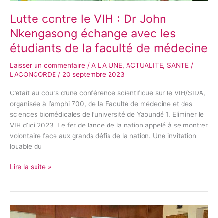
faculté
Lutte contre le VIH : Dr John
de
médecine
Nkengasong échange avec les
étudiants de la faculté de médecine
Laisser un commentaire
/
A LA UNE
,
ACTUALITE
,
SANTE
/
LACONCORDE
/
20 septembre 2023
C’était au cours d’une conférence scientifique sur le VIH/SIDA,
organisée à l’amphi 700, de la Faculté de médecine et des
sciences biomédicales de l’université de Yaoundé 1. Eliminer le
VIH d’ici 2023. Le fer de lance de la nation appelé à se montrer
volontaire face aux grands défis de la nation. Une invitation
louable du
Lire la suite »
Cameroun :