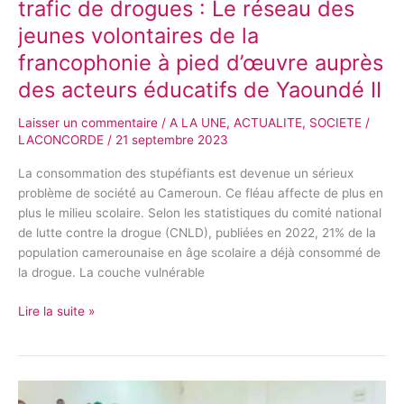
trafic de drogues : Le réseau des
à
jeunes volontaires de la
pied
d’œuvre
francophonie à pied d’œuvre auprès
auprès
des acteurs éducatifs de Yaoundé II
des
acteurs
Laisser un commentaire
/
A LA UNE
,
ACTUALITE
,
SOCIETE
/
éducatifs
LACONCORDE
/
21 septembre 2023
de
Yaoundé
La consommation des stupéfiants est devenue un sérieux
II
problème de société au Cameroun. Ce fléau affecte de plus en
plus le milieu scolaire. Selon les statistiques du comité national
de lutte contre la drogue (CNLD), publiées en 2022, 21% de la
population camerounaise en âge scolaire a déjà consommé de
la drogue. La couche vulnérable
Lire la suite »
Cameroun-