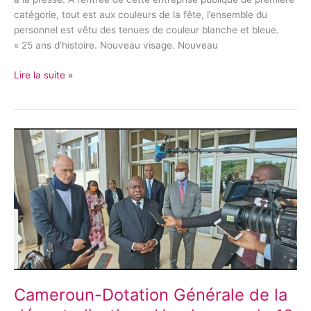
catégorie, tout est aux couleurs de la fête, l’ensemble du
personnel est vêtu des tenues de couleur blanche et bleue.
« 25 ans d’histoire. Nouveau visage. Nouveau
Lire la suite »
Cameroun-
Dotation
Générale
de
la
décentralisation :
Une
hausse
de
12
milliards
Cameroun-Dotation Générale de la
de