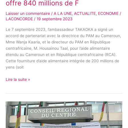
offre 840 millions de F
Laisser un commentaire
/
A LA UNE
,
ACTUALITE
,
ECONOMIE
/
LACONCORDE
/
19 septembre 2023
Le 7 septembre 2023, l’ambassadeur TAKAOKA a signé un
accord de partenariat avec la directrice du PAM au Cameroun,
Mme Wanja Kaaria, et le directeur du PAM en République
centrafricaine, M. Housainou Taal, pour l’aide alimentaire
étendu au Cameroun et en République centrafricaine (RCA).
Cette fourniture d’aide alimentaire intégrée de 200 millions de
yens (soit
Lire la suite »
CAMEROUN-
DÉSENCLAVEMENT
DES
BASSINS