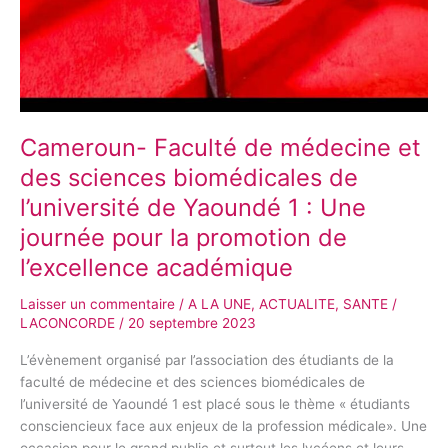
Cameroun- Faculté de médecine et
des sciences biomédicales de
l’université de Yaoundé 1 : Une
journée pour la promotion de
l’excellence académique
Laisser un commentaire
/
A LA UNE
,
ACTUALITE
,
SANTE
/
LACONCORDE
/
20 septembre 2023
L’évènement organisé par l’association des étudiants de la
faculté de médecine et des sciences biomédicales de
l’université de Yaoundé 1 est placé sous le thème « étudiants
consciencieux face aux enjeux de la profession médicale». Une