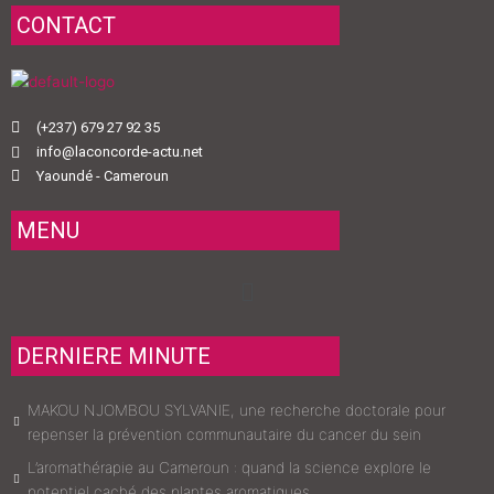
CONTACT
(+237) 679 27 92 35
info@laconcorde-actu.net
Yaoundé - Cameroun
MENU
Menu
DERNIERE MINUTE
MAKOU NJOMBOU SYLVANIE, une recherche doctorale pour
repenser la prévention communautaire du cancer du sein
L’aromathérapie au Cameroun : quand la science explore le
potentiel caché des plantes aromatiques