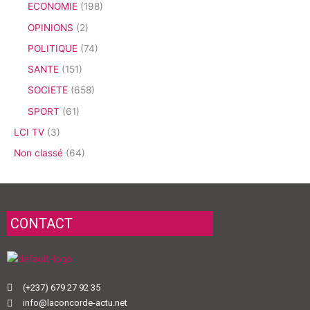
ECONOMIE
(198)
OPINIONS
(2)
POLITIQUE
(74)
SANTE
(151)
SOCIETE
(658)
SPORT
(61)
LCI TV
(3)
Non classé
(64)
CONTACT
(+237) 679 27 92 35
info@laconcorde-actu.net