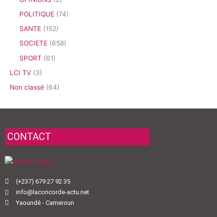
POLITIQUE
(74)
SANTE
(152)
SOCIETE
(658)
SPORT
(61)
LCI TV
(3)
Non classé
(64)
CONTACT
(+237) 679 27 92 35
info@laconcorde-actu.net
Yaoundé - Cameroun