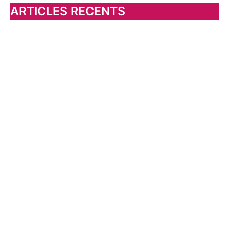
h
ARTICLES RECENTS
e
r
: