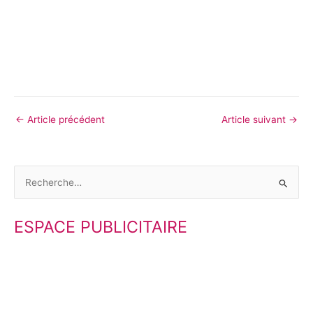
←
Article précédent
Article suivant
→
R
e
ESPACE PUBLICITAIRE
c
h
e
r
c