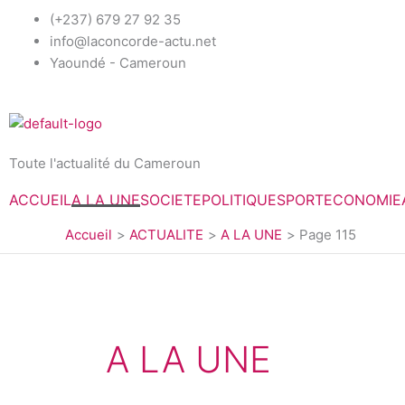
Aller
(+237) 679 27 92 35
au
info@laconcorde-actu.net
contenu
Yaoundé - Cameroun
Toute l'actualité du Cameroun
ACCUEIL
A LA UNE
SOCIETE
POLITIQUE
SPORT
ECONOMIE
Accueil
ACTUALITE
A LA UNE
Page 115
A LA UNE