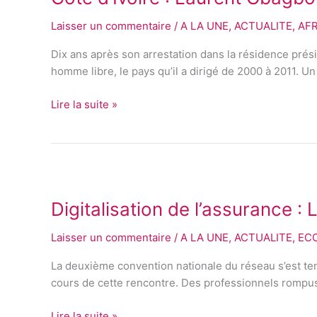
Laurent
la
Laisser un commentaire
/
A LA UNE
,
ACTUALITE
,
AF
Gbagbo
Presse
regagne
Francophone
Dix ans après son arrestation dans la résidence présid
sa
homme libre, le pays qu’il a dirigé de 2000 à 2011. Un
terre
natale
Lire la suite »
après
dix
ans
d’absence
Digitalisation
de
Digitalisation de l’assurance 
l’assurance :
LMR
Laisser un commentaire
/
A LA UNE
,
ACTUALITE
,
EC
et
NSIA
La deuxième convention nationale du réseau s’est tenue 
assurances
cours de cette rencontre. Des professionnels rompus 
peaufinent
leurs
Lire la suite »