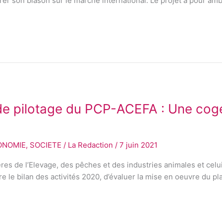
r son blason sur le marché international. Le projet a pour ambit
e pilotage du PCP-ACEFA : Une coge
ONOMIE
,
SOCIETE
/
La Redaction
/
7 juin 2021
es de l’Elevage, des pêches et des industries animales et celui
aire le bilan des activités 2020, d’évaluer la mise en oeuvre du