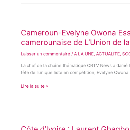
Cameroun-
Evelyne
Cameroun-Evelyne Owona Essom
Owona
Essomba,
camerounaise de L’Union de l
première
femme
Laisser un commentaire
/
A LA UNE
,
ACTUALITE
,
SO
portée
La chef de la chaîne thématique CRTV News a damé le 
à
tête de l’unique liste en compétition, Evelyne Owona
la
tête
Lire la suite »
de
la
section
camerounaise
Côte
de
d’Ivoire
L’Union
Côte d’Ivoire : Laurent Gbagbo
:
de