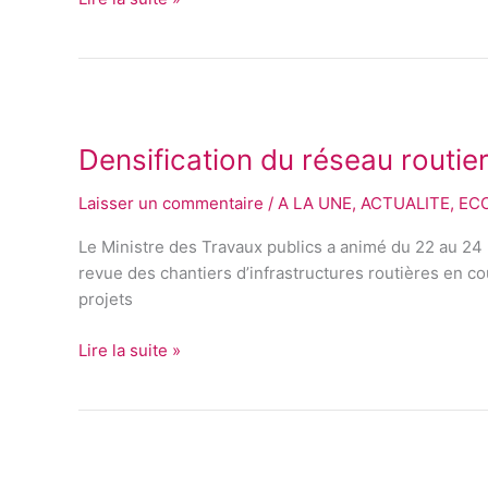
stratégies
Densification
du
Densification du réseau routie
réseau
routier
Laisser un commentaire
/
A LA UNE
,
ACTUALITE
,
EC
:
Le
Le Ministre des Travaux publics a animé du 22 au 24 
MINTP
revue des chantiers d’infrastructures routières en co
passe
projets
au
scanner
Lire la suite »
les
différents
projets
Lutte
contre