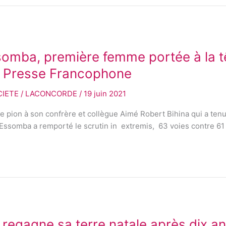
ba, première femme portée à la têt
a Presse Francophone
CIETE
/
LACONCORDE
/
19 juin 2021
pion à son confrère et collègue Aimé Robert Bihina qui a tenu 
 Essomba a remporté le scrutin in extremis, 63 voies contre 61
 regagne sa terre natale après dix a