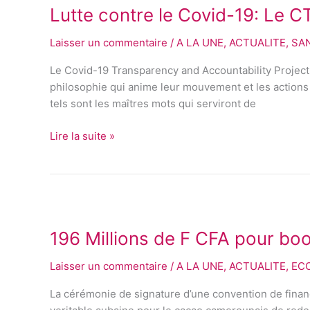
Lutte contre le Covid-19: Le C
le
Covid-
Laisser un commentaire
/
A LA UNE
,
ACTUALITE
,
SA
19:
Le
Le Covid-19 Transparency and Accountability Project a
CTAP
philosophie qui anime leur mouvement et les actions
plaide
tels sont les maîtres mots qui serviront de
pour
une
Lire la suite »
gestion
transparente
et
responsable
196
des
Millions
fonds.
196 Millions de F CFA pour bo
de
F
Laisser un commentaire
/
A LA UNE
,
ACTUALITE
,
EC
CFA
pour
La cérémonie de signature d’une convention de fina
booster