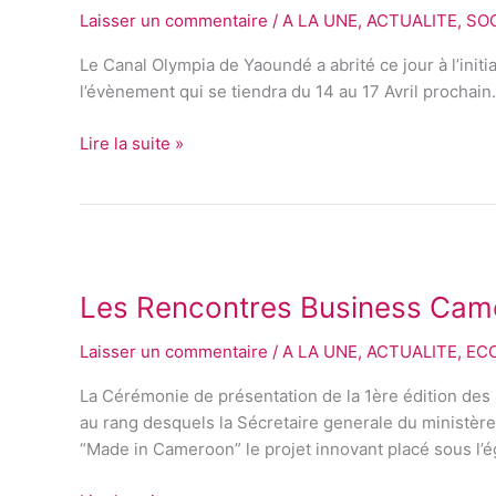
Laisser un commentaire
/
A LA UNE
,
ACTUALITE
,
SO
édition
du
Le Canal Olympia de Yaoundé a abrité ce jour à l’ini
First
l’évènement qui se tiendra du 14 au 17 Avril prochain. 
Short
en
Lire la suite »
cours
de
téléchargement
Les
Rencontres
Les Rencontres Business Camer
Business
Cameroun
Laisser un commentaire
/
A LA UNE
,
ACTUALITE
,
EC
:
Une
La Cérémonie de présentation de la 1ère édition de
plateforme
au rang desquels la Sécretaire generale du ministèr
d’incubation
“Made in Cameroon” le projet innovant placé sous l
et
d’emulation