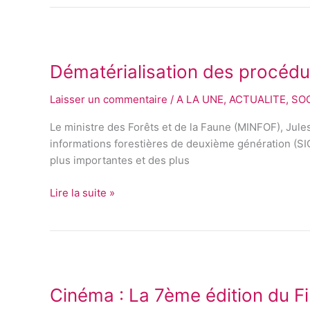
pour
de
Dématérialisation
meilleurs
des
résultats
Dématérialisation des procédur
procédures
forestières:
Laisser un commentaire
/
A LA UNE
,
ACTUALITE
,
SO
Le
SIGIF
Le ministre des Forêts et de la Faune (MINFOF), Jule
2
informations forestières de deuxième génération (SIGI
déjà
plus importantes et des plus
opérationnel
Lire la suite »
Cinéma
:
Cinéma : La 7ème édition du F
La
7ème