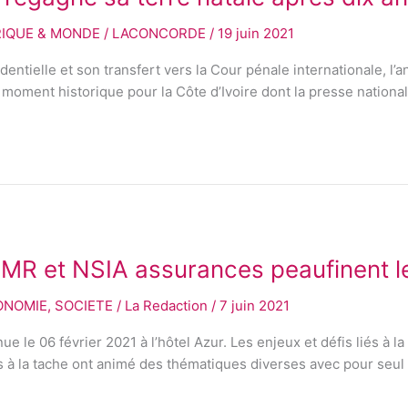
RIQUE & MONDE
/
LACONCORDE
/
19 juin 2021
entielle et son transfert vers la Cour pénale internationale, l’a
 moment historique pour la Côte d’Ivoire dont la presse nationale
: LMR et NSIA assurances peaufinent l
ONOMIE
,
SOCIETE
/
La Redaction
/
7 juin 2021
le 06 février 2021 à l’hôtel Azur. Les enjeux et défis liés à la d
à la tache ont animé des thématiques diverses avec pour seul p