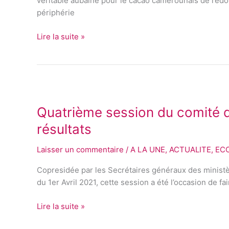
veritable aubaine pour le cacao camerounais de redore
une
périphérie
cacaoculture
durable
Lire la suite »
à
Mindourou
Quatrième
session
Quatrième session du comité d
du
comité
résultats
de
pilotage
Laisser un commentaire
/
A LA UNE
,
ACTUALITE
,
EC
du
Copresidée par les Secrétaires généraux des ministèr
PCP-
du 1er Avril 2021, cette session a été l’occasion de f
ACEFA
:
Lire la suite »
Une
cogestion