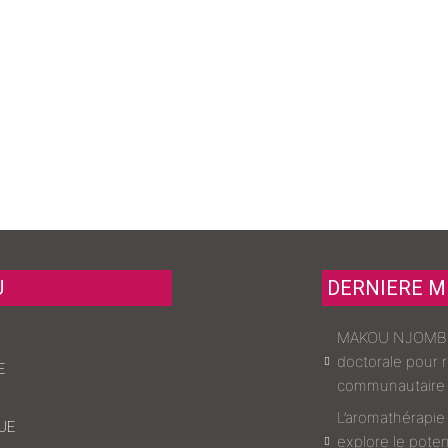
U
DERNIERE M
MAKOU NJOMBOU
L
doctorale pour 
E
communautaire 
L’aromathérapie
UE
explore le poten