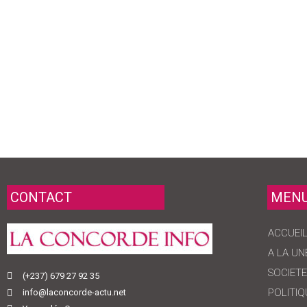
CONTACT
MEN
ACCUEI
A LA UN
SOCIETE
(+237) 679 27 92 35
POLITIQ
info@laconcorde-actu.net