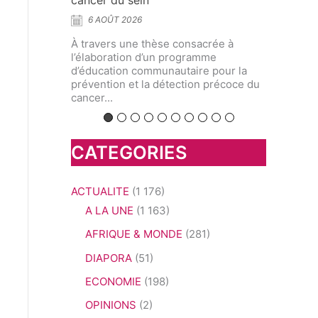
aromatiques
5 AOÛT 2026
À 
pr
èse consacrée à
À l’Université de Yaoundé I,
l’
un programme
chercheurs et spécialistes ont
en
unautaire pour la
interrogé l’avenir d’une discipline
 détection précoce du
située au croisement de la biologie
végétale,...
CATEGORIES
ACTUALITE
(1 176)
A LA UNE
(1 163)
AFRIQUE & MONDE
(281)
DIAPORA
(51)
ECONOMIE
(198)
OPINIONS
(2)