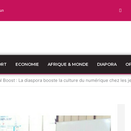
un
ORT
ECONOMIE
AFRIQUE & MONDE
DIAPORA
OP
 Boost : La diaspora booste la culture du numérique chez les 