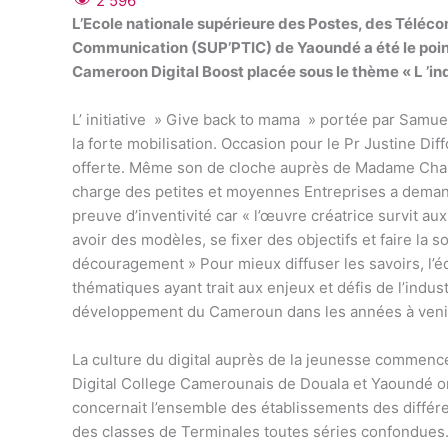
2 596
L’Ecole nationale supérieure des Postes, des Téléco
Communication (SUP’PTIC) de Yaoundé a été le poin
Cameroon Digital Boost placée sous le thème « L ’in
L’ initiative » Give back to mama » portée par Samue
la forte mobilisation. Occasion pour le Pr Justine Diffo
offerte. Même son de cloche auprès de Madame Chant
charge des petites et moyennes Entreprises a demand
preuve d’inventivité car « l’œuvre créatrice survit au
avoir des modèles, se fixer des objectifs et faire la 
découragement » Pour mieux diffuser les savoirs, l’é
thématiques ayant trait aux enjeux et défis de l’indu
développement du Cameroun dans les années à veni
La culture du digital auprès de la jeunesse commen
Digital College Camerounais de Douala et Yaoundé ont
concernait l’ensemble des établissements des différ
des classes de Terminales toutes séries confondues.