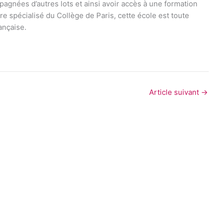
cancer du sein
agnées d’autres lots et ainsi avoir accès à une formation
28 JUILLET 2026
6 AOÛT 2026
tre spécialisé du Collège de Paris, cette école est toute
Réunissant journalistes et
ançaise.
organisations de la société civile à
À travers une th
Yaoundé, Jeunesse Volontaire pour
l’élaboration d’
l’Environnement Cameroun a engagé
d’éducation comm
une réflexion autour...
prévention et la
cancer...
Article suivant
→