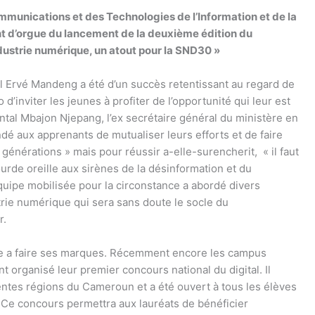
mmunications et des Technologies de l’Information et de la
t d’orgue du lancement de la deuxième édition du
dustrie numérique, un atout pour la SND30 »
l Ervé Mandeng a été d’un succès retentissant au regard de
 d’inviter les jeunes à profiter de l’opportunité qui leur est
al Mbajon Njepang, l’ex secrétaire général du ministère en
é aux apprenants de mutualiser leurs efforts et de faire
x générations » mais pour réussir a-elle-surencherit, « il faut
sourde oreille aux sirènes de la désinformation et du
quipe mobilisée pour la circonstance a abordé divers
strie numérique qui sera sans doute le socle du
r.
A LA UNE
ACTUALITE
AFRIQUE & MONDE
A LA UNE
ACTUALI
ce a faire ses marques. Récemment encore les campus
 organisé leur premier concours national du digital. Il
Au Cameroun, JVE veut placer les
MAKOU NJOMBO
entes régions du Cameroun et a été ouvert à tous les élèves
communautés au cœur de la
recherche docto
gouvernance climatique
la prévention 
Ce concours permettra aux lauréats de bénéficier