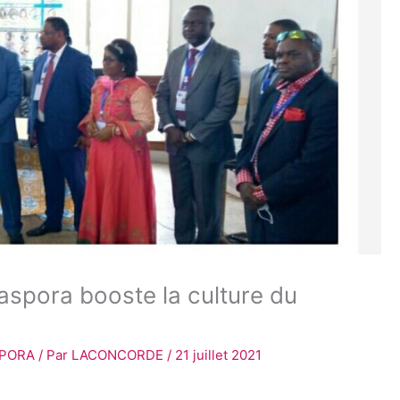
aspora booste la culture du
APORA
/ Par
LACONCORDE
/
21 juillet 2021