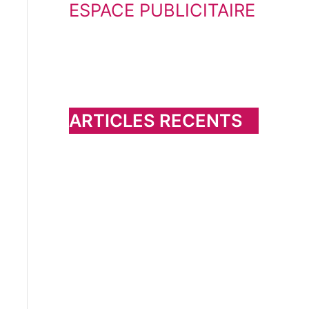
ESPACE PUBLICITAIRE
c
h
e
r
c
h
ARTICLES RECENTS
e
r
: