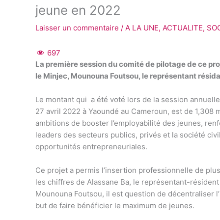
jeune en 2022
Laisser un commentaire
/
A LA UNE
,
ACTUALITE
,
SO
697
La première session du comité de pilotage de ce proj
le Minjec, Mounouna Foutsou, le représentant résid
Le montant qui a été voté lors de la session annuelle
27 avril 2022 à Yaoundé au Cameroun, est de 1,308 mil
ambitions de booster l’employabilité des jeunes, renf
leaders des secteurs publics, privés et la société civ
opportunités entrepreneuriales.
Ce projet a permis l’insertion professionnelle de pl
les chiffres de Alassane Ba, le représentant-réside
Mounouna Foutsou, il est question de décentraliser l’ini
but de faire bénéficier le maximum de jeunes.