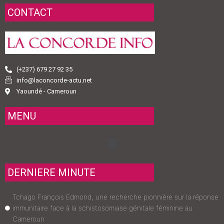
CONTACT
(+237) 679 27 92 35
info@laconcorde-actu.net
Yaoundé - Cameroun
MENU
Menu
DERNIERE MINUTE
Tchago François Edmond, une recherche pionnière sur la réponse
immunitaire face à la schistosomiase génitale féminine au
Cameroun