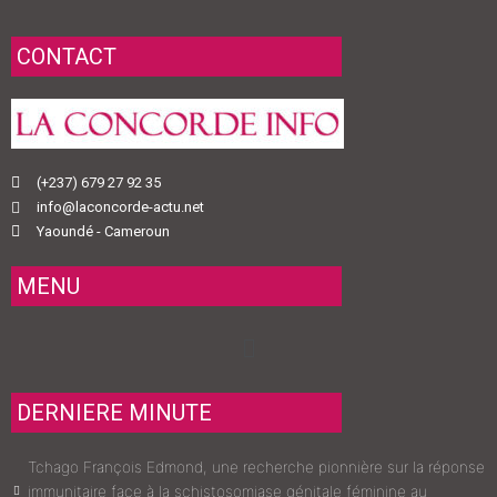
CONTACT
(+237) 679 27 92 35
info@laconcorde-actu.net
Yaoundé - Cameroun
MENU
Menu
DERNIERE MINUTE
Tchago François Edmond, une recherche pionnière sur la réponse
immunitaire face à la schistosomiase génitale féminine au