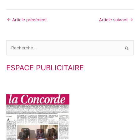
←
Article précédent
Article suivant
→
R
e
ESPACE PUBLICITAIRE
c
h
e
r
c
h
e
r