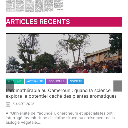
ARTICLES RECENTS
A LA UNE
ACTUALITE
ECONOMIE
SOCIETE
A 
L’aromathérapie au Cameroun : quand la science
Dr
explore le potentiel caché des plantes aromatiques
ca
5 AOÛT 2026
À l’Université de Yaoundé I, chercheurs et spécialistes ont
À t
interrogé l’avenir d’une discipline située au croisement de la
dém
me
biologie végétale,...
pre
on