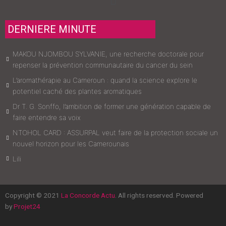
DERNIERE MINUTE
MAKOU NJOMBOU SYLVANIE, une recherche doctorale pour
repenser la prévention communautaire du cancer du sein
L’aromathérapie au Cameroun : quand la science explore le
potentiel caché des plantes aromatiques
Dr T. G. Sonffo, l’ambition de former une génération capable de
faire entendre sa voix
NTOHOL CARD : ASSURPAL veut faire de la protection sociale un
nouvel horizon pour les Camerounais
Lili
Copyright © 2021
La Concorde Actu
. All rights reserved. Powered
by
Projet24