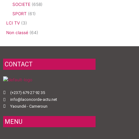
SOCIETE
(658)
SPORT
(61)
LCI TV
(3)
Non classé
(64)
CONTACT
(+237) 679 27 92 35
info@laconcorde-actu.net
Yaoundé - Cameroun
MENU
Menu