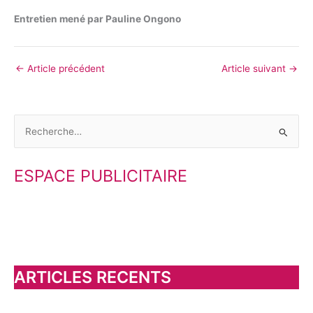
Entretien mené par Pauline Ongono
←
Article précédent
Article suivant
→
R
e
ESPACE PUBLICITAIRE
c
h
e
r
c
h
ARTICLES RECENTS
e
r