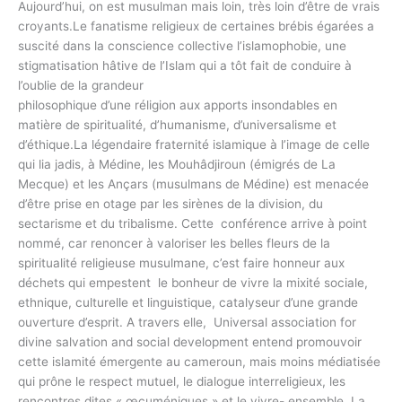
Aujourd’hui, on est musulman mais loin, très loin d’être de vrais
croyants.Le fanatisme religieux de certaines brébis égarées a
suscité dans la conscience collective l’islamophobie, une
stigmatisation hâtive de l’Islam qui a tôt fait de conduire à
l’oublie de la grandeur
philosophique d’une réligion aux apports insondables en
matière de spiritualité, d’humanisme, d’universalisme et
d’éthique.La légendaire fraternité islamique à l’image de celle
qui lia jadis, à Médine, les Mouhâdjiroun (émigrés de La
Mecque) et les Ançars (musulmans de Médine) est menacée
d’être prise en otage par les sirènes de la division, du
sectarisme et du tribalisme. Cette conférence arrive à point
nommé, car renoncer à valoriser les belles fleurs de la
spiritualité religieuse musulmane, c’est faire honneur aux
déchets qui empestent le bonheur de vivre la mixité sociale,
ethnique, culturelle et linguistique, catalyseur d’une grande
ouverture d’esprit. A travers elle, Universal association for
divine salvation and social development entend promouvoir
cette islamité émergente au cameroun, mais moins médiatisée
qui prône le respect mutuel, le dialogue interreligieux, les
rencontres dites « œcuméniques » et le vivre- ensemble. La