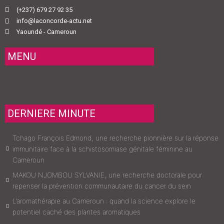
(+237) 679 27 92 35
info@laconcorde-actu.net
Yaoundé - Cameroun
MENU
Menu
DERNIERE MINUTE
Tchago François Edmond, une recherche pionnière sur la réponse
immunitaire face à la schistosomiase génitale féminine au
Cameroun
MAKOU NJOMBOU SYLVANIE, une recherche doctorale pour
repenser la prévention communautaire du cancer du sein
L’aromathérapie au Cameroun : quand la science explore le
potentiel caché des plantes aromatiques