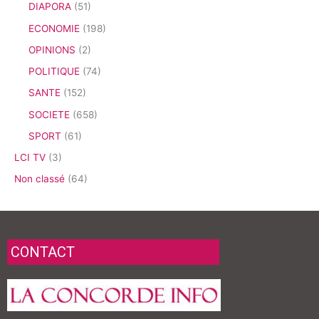
DIAPORA
(51)
ECONOMIE
(198)
OPINIONS
(2)
POLITIQUE
(74)
SANTE
(152)
SOCIETE
(658)
SPORT
(61)
LCI TV
(3)
Non classé
(64)
CONTACT