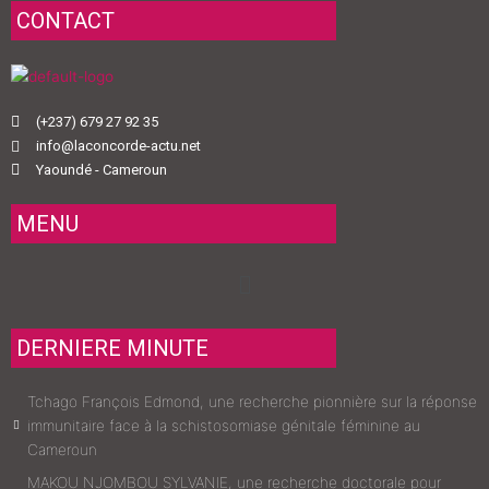
CONTACT
(+237) 679 27 92 35
info@laconcorde-actu.net
Yaoundé - Cameroun
MENU
Menu
DERNIERE MINUTE
Tchago François Edmond, une recherche pionnière sur la réponse
immunitaire face à la schistosomiase génitale féminine au
Cameroun
MAKOU NJOMBOU SYLVANIE, une recherche doctorale pour