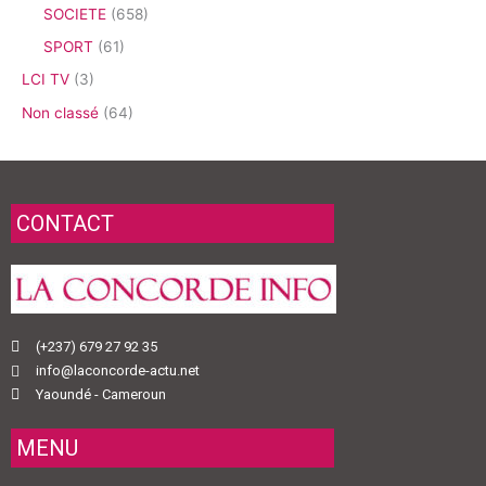
SOCIETE
(658)
SPORT
(61)
LCI TV
(3)
Non classé
(64)
CONTACT
(+237) 679 27 92 35
info@laconcorde-actu.net
Yaoundé - Cameroun
MENU