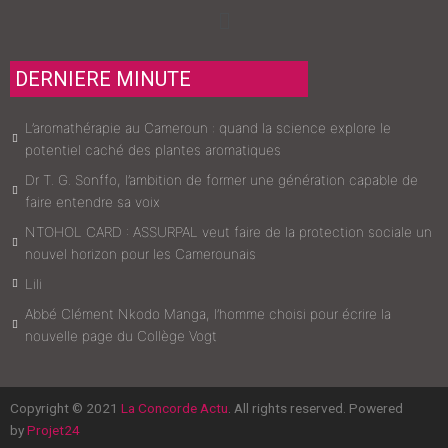
Menu
DERNIERE MINUTE
L’aromathérapie au Cameroun : quand la science explore le
potentiel caché des plantes aromatiques
Dr T. G. Sonffo, l’ambition de former une génération capable de
faire entendre sa voix
NTOHOL CARD : ASSURPAL veut faire de la protection sociale un
nouvel horizon pour les Camerounais
Lili
Abbé Clément Nkodo Manga, l’homme choisi pour écrire la
nouvelle page du Collège Vogt
Copyright © 2021
La Concorde Actu
. All rights reserved. Powered
by
Projet24