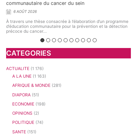
5 AOÛT 2026
À l’Université de Yaoundé I, chercheurs et spécialistes ont
À 
interrogé l’avenir d’une discipline située au croisement de la
dé
mme
biologie végétale,...
pr
ion
CATEGORIES
ACTUALITE
(1 176)
A LA UNE
(1 163)
AFRIQUE & MONDE
(281)
DIAPORA
(51)
ECONOMIE
(198)
OPINIONS
(2)
POLITIQUE
(74)
SANTE
(151)