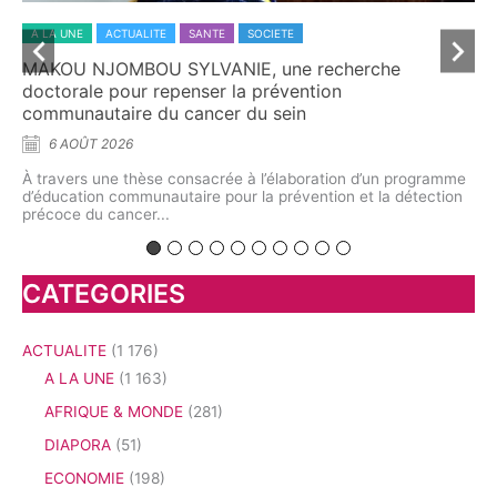
A LA UNE
ACTUALITE
ECONOMIE
SOCIETE
he
L’aromathérapie au Cameroun : quand la science
explore le potentiel caché des plantes aromatiq
5 AOÛT 2026
À l’Université de Yaoundé I, chercheurs et spécialistes on
interrogé l’avenir d’une discipline située au croisement de 
n programme
biologie végétale,...
 détection
CATEGORIES
ACTUALITE
(1 176)
A LA UNE
(1 163)
AFRIQUE & MONDE
(281)
DIAPORA
(51)
ECONOMIE
(198)