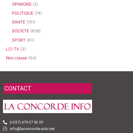
OPINIONS
(2)
POLITIQUE
(74)
SANTE
(151)
SOCIETE
(658)
SPORT
(61)
LCI TV
(3)
Non classé
(64)
CONTACT
(+237) 679 27 92 35
info@laconcorde-actu.net