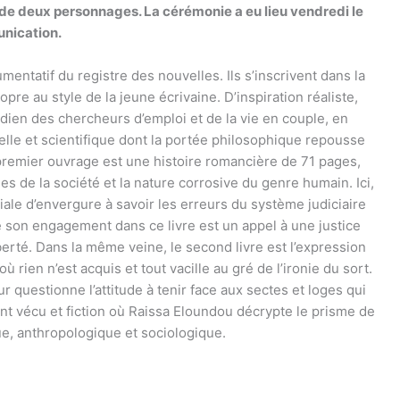
 de deux personnages. La cérémonie a eu lieu vendredi le
unication.
mentatif du registre des nouvelles. Ils s’inscrivent dans la
re au style de la jeune écrivaine. D’inspiration réaliste,
tidien des chercheurs d’emploi et de la vie en couple, en
uelle et scientifique dont la portée philosophique repousse
premier ouvrage est une histoire romancière de 71 pages,
es de la société et la nature corrosive du genre humain. Ici,
ale d’envergure à savoir les erreurs du système judiciaire
e son engagement dans ce livre est un appel à une justice
berté. Dans la même veine, le second livre est l’expression
où rien n’est acquis et tout vacille au gré de l’ironie du sort.
r questionne l’attitude à tenir face aux sectes et loges qui
nt vécu et fiction où Raissa Eloundou décrypte le prisme de
ue, anthropologique et sociologique.