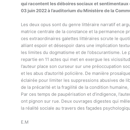
qui racontent les déboires sociaux et sentimentaux
03 juin 2022 à l’auditorium du Ministère de la Comm
Les deux opus sont du genre littéraire narratif et argu
matrice centrale de la constance et la permanence prop
ces extraordinaires galettes littéraires scrute le quo
alliant espoir et désespoir dans une implication text
les limites du dogmatisme et de l’obscurantisme. Le 
repartie en 11 actes qui met en exergue les vicissitud
l’auteur place son curseur sur une préoccupation soci
et les abus d’autorité policière. De manière prosaïqu
éclairée pour limiter les suppressions abusives de li
de la précarité et la fragilité de la condition humaine, 
Par ces temps de paupérisation et d’indigence, l’auteu
ont pignon sur rue. Deux ouvrages digestes qui mêle
la réalité sociale au travers des façades psychologiq
E.M