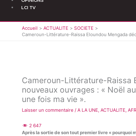
OPINIONS
LCI TV
Accueil
ACTUALITE
SOCIETE
Cameroun-Littérature-Raissa Eloundou Mengada dédicac
Cameroun-Littérature-Raissa
nouveaux ouvrages : « Noël au fi
une fois ma vie ».
Laisser un commentaire
/
A LA UNE
,
ACTUALITE
,
AF
2 647
Après la sortie de son tout premier livre « pourquoi 