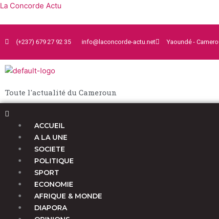
Aller
La Concorde Actu
au
contenu
(+237) 679 27 92 35
info@laconcorde-actu.net
Yaoundé - Camero
Toute l'actualité du Cameroun
Menu
ACCUEIL
A LA UNE
SOCIETE
POLITIQUE
SPORT
ECONOMIE
AFRIQUE & MONDE
DIAPORA