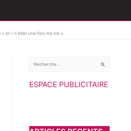
t « il était une fois ma vie ».
R
e
ESPACE PUBLICITAIRE
c
h
e
r
c
h