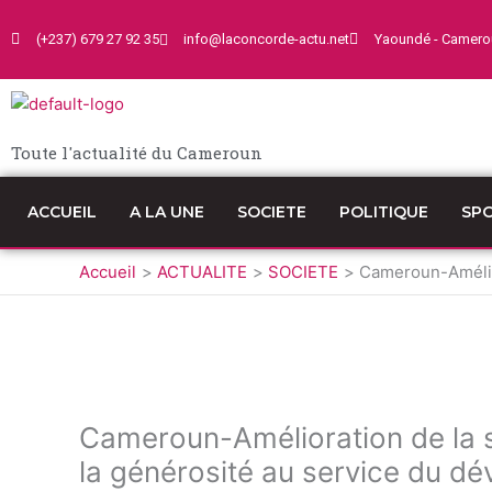
Aller
au
(+237) 679 27 92 35
info@laconcorde-actu.net
Yaoundé - Camero
contenu
Toute l'actualité du Cameroun
ACCUEIL
A LA UNE
SOCIETE
POLITIQUE
SP
Accueil
ACTUALITE
SOCIETE
Cameroun-Amélior
Cameroun-Amélioration de la sc
la générosité au service du d