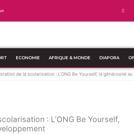
un
ORT
ECONOMIE
AFRIQUE & MONDE
DIAPORA
OP
ation de la scolarisation : L’ONG Be Yourself, la générosité a
olarisation : L’ONG Be Yourself,
éveloppement