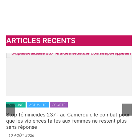
h
e
r
c
h
ARTICLES RECENTS
e
r
:
A LA UNE
ACTUALITE
SOCIETE
A 
Stop féminicides 237 : au Cameroun, le combat pour
Tc
que les violences faites aux femmes ne restent plus
su
sans réponse
gé
10 AOÛT 2026
8 