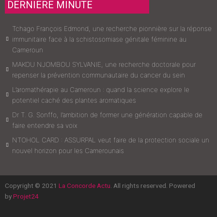
DERNIERE MINUTE
Tchago François Edmond, une recherche pionnière sur la réponse
immunitaire face à la schistosomiase génitale féminine au
Cameroun
MAKOU NJOMBOU SYLVANIE, une recherche doctorale pour
repenser la prévention communautaire du cancer du sein
L’aromathérapie au Cameroun : quand la science explore le
potentiel caché des plantes aromatiques
Dr T. G. Sonffo, l’ambition de former une génération capable de
faire entendre sa voix
NTOHOL CARD : ASSURPAL veut faire de la protection sociale un
nouvel horizon pour les Camerounais
Copyright © 2021
La Concorde Actu
. All rights reserved. Powered
by
Projet24