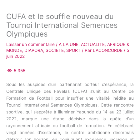
CUFA et le souffle nouveau du
Tournoi International Semences
Olympiques
Laisser un commentaire
/
A LA UNE
,
ACTUALITE
,
AFRIQUE &
MONDE
,
DIAPORA
,
SOCIETE
,
SPORT
/ Par
LACONCORDE
/
5
juin 2022
5 355
Sous les auspices d’un partenariat porteur d’espérance, la
Centrale Unique des Favelas (CUFA) s’unit au Centre de
Formation de Football pour insuffler une vitalité inédite au
Tournoi International Semences Olympiques. Cette rencontre
sportive, qui s’apprête à illuminer Yaoundé du 14 au 23 juillet
2022, marque une étape décisive dans la quête d’un
rayonnement africain du football de formation. En célébrant
vingt années d’existence, le centre ambitionne désormais
d’élargir son horizon, en conjuguant excellence, inclusion et