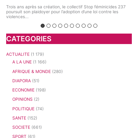
ion
ale
Trois ans après sa création, le collectif Stop féminicides 237
À l
poursuit son plaidoyer pour l’adoption d’une loi contre les
Fr
violences...
Bio
CATEGORIES
ACTUALITE
(1 179)
A LA UNE
(1 166)
AFRIQUE & MONDE
(280)
DIAPORA
(51)
ECONOMIE
(198)
OPINIONS
(2)
POLITIQUE
(74)
SANTE
(152)
SOCIETE
(661)
SPORT
(61)