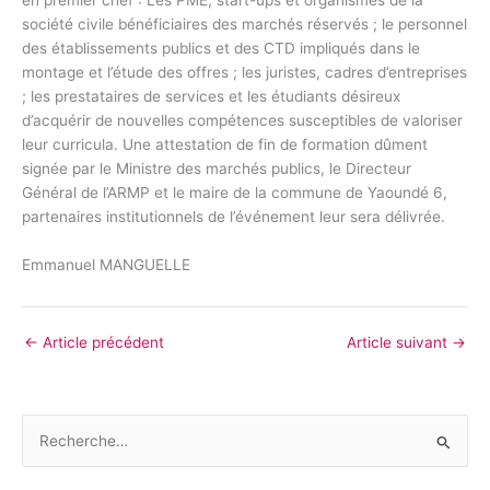
en premier chef : Les PME, start-ups et organismes de la
société civile bénéficiaires des marchés réservés ; le personnel
des établissements publics et des CTD impliqués dans le
montage et l’étude des offres ; les juristes, cadres d’entreprises
; les prestataires de services et les étudiants désireux
d’acquérir de nouvelles compétences susceptibles de valoriser
leur curricula. Une attestation de fin de formation dûment
signée par le Ministre des marchés publics, le Directeur
Général de l’ARMP et le maire de la commune de Yaoundé 6,
partenaires institutionnels de l’événement leur sera délivrée.
Emmanuel MANGUELLE
←
Article précédent
Article suivant
→
R
e