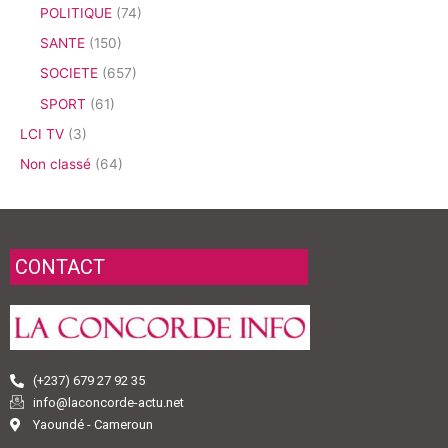
POLITIQUE
(74)
SANTE
(150)
SOCIETE
(657)
SPORT
(61)
LCI TV
(3)
Non classé
(64)
CONTACT
(+237) 679 27 92 35
info@laconcorde-actu.net
Yaoundé - Cameroun