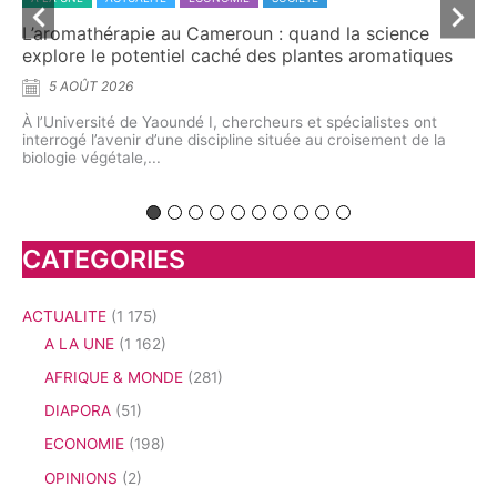
roun : quand la science
Dr T. G. Sonffo, l’ambition de
hé des plantes aromatiques
capable de faire entendre sa 
5 AOÛT 2026
chercheurs et spécialistes ont
À travers l’École de l’art oratoire, 
pline située au croisement de la
démocratiser l’apprentissage de la p
première...
CATEGORIES
ACTUALITE
(1 175)
A LA UNE
(1 162)
AFRIQUE & MONDE
(281)
DIAPORA
(51)
ECONOMIE
(198)
OPINIONS
(2)