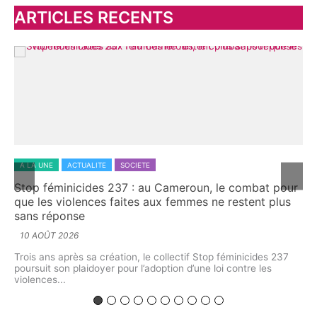
h
ARTICLES RECENTS
e
r
:
A LA UNE
ACTUALITE
SOCIETE
A 
Stop féminicides 237 : au Cameroun, le combat pour
Tc
que les violences faites aux femmes ne restent plus
su
sans réponse
gé
10 AOÛT 2026
8 
ion
ale
Trois ans après sa création, le collectif Stop féminicides 237
À l
poursuit son plaidoyer pour l’adoption d’une loi contre les
Fr
violences...
Bio