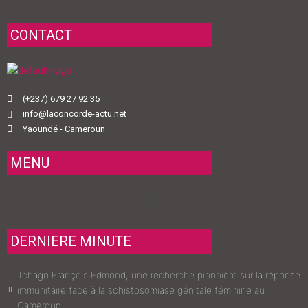
CONTACT
(+237) 679 27 92 35
info@laconcorde-actu.net
Yaoundé - Cameroun
MENU
Menu
DERNIERE MINUTE
Tchago François Edmond, une recherche pionnière sur la réponse
immunitaire face à la schistosomiase génitale féminine au
Cameroun