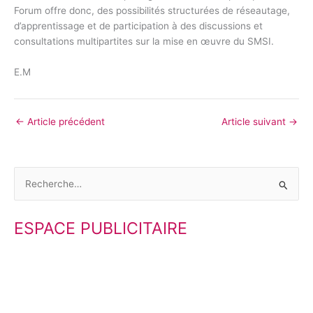
Forum offre donc, des possibilités structurées de réseautage,
d’apprentissage et de participation à des discussions et
consultations multipartites sur la mise en œuvre du SMSI.
E.M
←
Article précédent
Article suivant
→
R
e
ESPACE PUBLICITAIRE
c
h
e
r
c