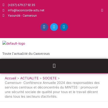
Aller
(+237) 679 27 92 35
au
info@laconcorde-actu.net
contenu
Yaoundé - Cameroun
F
T
L
a
w
i
c
i
n
e
t
k
b
t
e
o
e
d
o
r
i
k
n
Toute l'actualité du Cameroun
Menu
Accueil
ACTUALITE
SOCIETE
Cameroun- Conférence Annuelle 2024 des responsables des
services centraux et déconcentrés du MINTSS : promouvoir
une sécurité sociale de qualité pour tous et le travail décent
dans tous les secteurs d’activités.