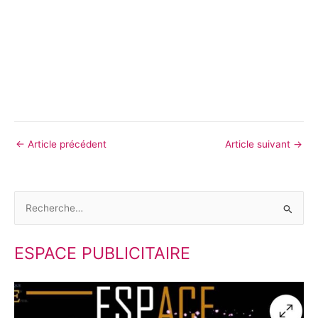
←
Article précédent
Article suivant
→
R
e
ESPACE PUBLICITAIRE
c
h
e
r