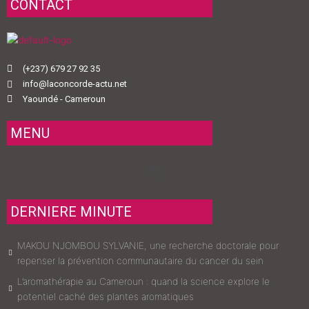
CONTACT
(+237) 679 27 92 35
info@laconcorde-actu.net
Yaoundé - Cameroun
MENU
Menu
DERNIERE MINUTE
MAKOU NJOMBOU SYLVANIE, une recherche doctorale pour
repenser la prévention communautaire du cancer du sein
L’aromathérapie au Cameroun : quand la science explore le
potentiel caché des plantes aromatiques