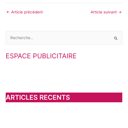
←
Article précédent
Article suivant
→
R
e
ESPACE PUBLICITAIRE
c
h
e
r
c
h
ARTICLES RECENTS
e
r
: