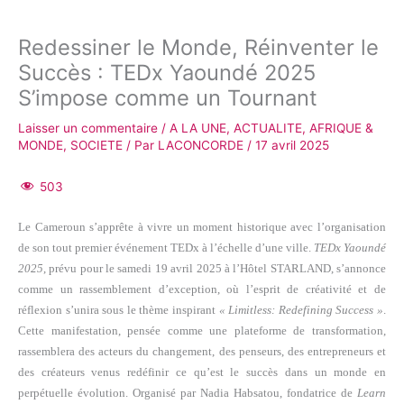
Redessiner le Monde, Réinventer le
Succès : TEDx Yaoundé 2025
S’impose comme un Tournant
Laisser un commentaire
/
A LA UNE
,
ACTUALITE
,
AFRIQUE &
MONDE
,
SOCIETE
/ Par
LACONCORDE
/
17 avril 2025
503
Le Cameroun s’apprête à vivre un moment historique avec l’organisation
de son tout premier événement TEDx à l’échelle d’une ville.
TEDx Yaoundé
2025
, prévu pour le samedi 19 avril 2025 à l’Hôtel STARLAND, s’annonce
comme un rassemblement d’exception, où l’esprit de créativité et de
réflexion s’unira sous le thème inspirant
« Limitless: Redefining Success »
.
Cette manifestation, pensée comme une plateforme de transformation,
rassemblera des acteurs du changement, des penseurs, des entrepreneurs et
des créateurs venus redéfinir ce qu’est le succès dans un monde en
perpétuelle évolution. Organisé par Nadia Habsatou, fondatrice de
Learn