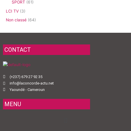
SPORT
(61)
LCI TV
(3)
Non classé
(64)
CONTACT
(+237) 679 27 92 35
info@laconcorde-actu.net
Yaoundé - Cameroun
MENU
Menu