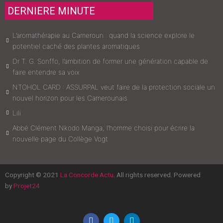
DERNIERE MINUTE
L’aromathérapie au Cameroun : quand la science explore le
potentiel caché des plantes aromatiques
Dr T. G. Sonffo, l’ambition de former une génération capable de
faire entendre sa voix
NTOHOL CARD : ASSURPAL veut faire de la protection sociale un
nouvel horizon pour les Camerounais
Lili
Abbé Clément Nkodo Manga, l’homme choisi pour écrire la
nouvelle page du Collège Vogt
Copyright © 2021
La Concorde Actu
. All rights reserved. Powered
by
Projet24
F
T
L