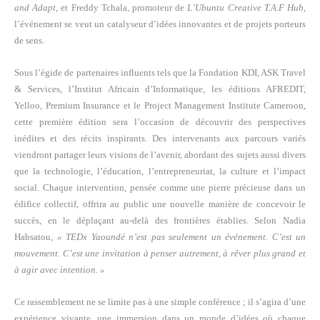
and Adapt
, et Freddy Tchala, promoteur de
L’Ubuntu Creative T.A.F Hub
,
l’événement se veut un catalyseur d’idées innovantes et de projets porteurs
de sens.
Sous l’égide de partenaires influents tels que la Fondation KDI, ASK Travel
& Services, l’Institut Africain d’Informatique, les éditions AFREDIT,
Yelloo, Premium Insurance et le Project Management Institute Cameroon,
cette première édition sera l’occasion de découvrir des perspectives
inédites et des récits inspirants. Des intervenants aux parcours variés
viendront partager leurs visions de l’avenir, abordant des sujets aussi divers
que la technologie, l’éducation, l’entrepreneuriat, la culture et l’impact
social. Chaque intervention, pensée comme une pierre précieuse dans un
édifice collectif, offrira au public une nouvelle manière de concevoir le
succès, en le déplaçant au-delà des frontières établies. Selon Nadia
Habsatou,
« TEDx Yaoundé n’est pas seulement un événement. C’est un
mouvement. C’est une invitation à penser autrement, à rêver plus grand et
à agir avec intention. »
Ce rassemblement ne se limite pas à une simple conférence ; il s’agira d’une
expérience vivante, une immersion dans un monde d’idées où chaque