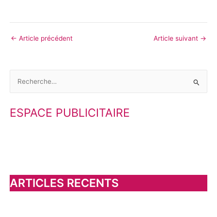
←
Article précédent
Article suivant
→
R
e
ESPACE PUBLICITAIRE
c
h
e
r
c
h
ARTICLES RECENTS
e
r