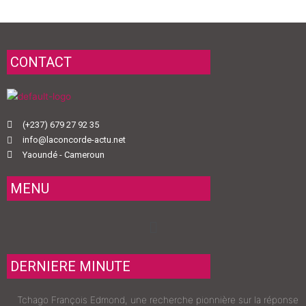
CONTACT
(+237) 679 27 92 35
info@laconcorde-actu.net
Yaoundé - Cameroun
MENU
Menu
DERNIERE MINUTE
Tchago François Edmond, une recherche pionnière sur la réponse