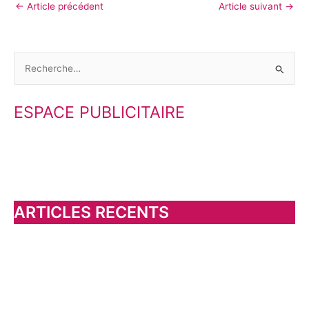
←
Article précédent
Article suivant
→
R
e
ESPACE PUBLICITAIRE
c
h
e
r
c
h
ARTICLES RECENTS
e
r
: