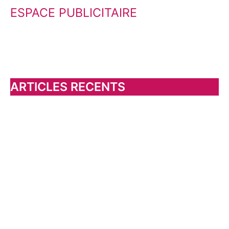
ESPACE PUBLICITAIRE
c
h
e
r
c
h
ARTICLES RECENTS
e
r
: