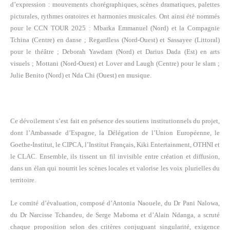
d’expression : mouvements chorégraphiques, scènes dramatiques, palettes
picturales, rythmes oratoires et harmonies musicales. Ont ainsi été nommés
pour le CCN TOUR 2025 : Mbarka Emmanuel (Nord) et la Compagnie
Tchina (Centre) en danse ; Regardless (Nord-Ouest) et Sassayee (Littoral)
pour le théâtre ; Deborah Yawdam (Nord) et Darius Dada (Est) en arts
visuels ; Mottani (Nord-Ouest) et Lover and Laugh (Centre) pour le slam ;
Julie Benito (Nord) et Nda Chi (Ouest) en musique.
Ce dévoilement s’est fait en présence des soutiens institutionnels du projet,
dont l’Ambassade d’Espagne, la Délégation de l’Union Européenne, le
Goethe-Institut, le CIPCA, l’Institut Français, Kiki Entertainment, OTHNI et
le CLAC. Ensemble, ils tissent un fil invisible entre création et diffusion,
dans un élan qui nourrit les scènes locales et valorise les voix plurielles du
territoire.
Le comité d’évaluation, composé d’Antonia Naouele, du Dr Pani Nalowa,
du Dr Narcisse Tchandeu, de Serge Maboma et d’Alain Ndanga, a scruté
chaque proposition selon des critères conjuguant singularité, exigence