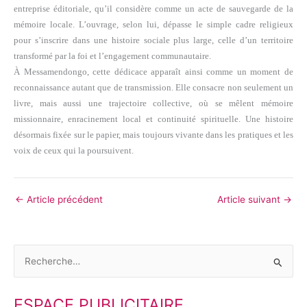
entreprise éditoriale, qu’il considère comme un acte de sauvegarde de la
mémoire locale. L’ouvrage, selon lui, dépasse le simple cadre religieux
pour s’inscrire dans une histoire sociale plus large, celle d’un territoire
transformé par la foi et l’engagement communautaire.
À Messamendongo, cette dédicace apparaît ainsi comme un moment de
reconnaissance autant que de transmission. Elle consacre non seulement un
livre, mais aussi une trajectoire collective, où se mêlent mémoire
missionnaire, enracinement local et continuité spirituelle. Une histoire
désormais fixée sur le papier, mais toujours vivante dans les pratiques et les
voix de ceux qui la poursuivent.
←
Article précédent
Article suivant
→
R
e
ESPACE PUBLICITAIRE
c