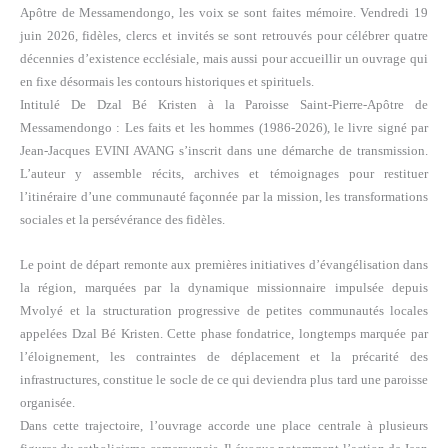
Apôtre de Messamendongo, les voix se sont faites mémoire. Vendredi 19
juin 2026, fidèles, clercs et invités se sont retrouvés pour célébrer quatre
décennies d’existence ecclésiale, mais aussi pour accueillir un ouvrage qui
en fixe désormais les contours historiques et spirituels.
Intitulé De Dzal Bé Kristen à la Paroisse Saint-Pierre-Apôtre de
Messamendongo : Les faits et les hommes (1986-2026), le livre signé par
Jean-Jacques EVINI AVANG s’inscrit dans une démarche de transmission.
L’auteur y assemble récits, archives et témoignages pour restituer
l’itinéraire d’une communauté façonnée par la mission, les transformations
sociales et la persévérance des fidèles.
Le point de départ remonte aux premières initiatives d’évangélisation dans
la région, marquées par la dynamique missionnaire impulsée depuis
Mvolyé et la structuration progressive de petites communautés locales
appelées Dzal Bé Kristen. Cette phase fondatrice, longtemps marquée par
l’éloignement, les contraintes de déplacement et la précarité des
infrastructures, constitue le socle de ce qui deviendra plus tard une paroisse
organisée.
Dans cette trajectoire, l’ouvrage accorde une place centrale à plusieurs