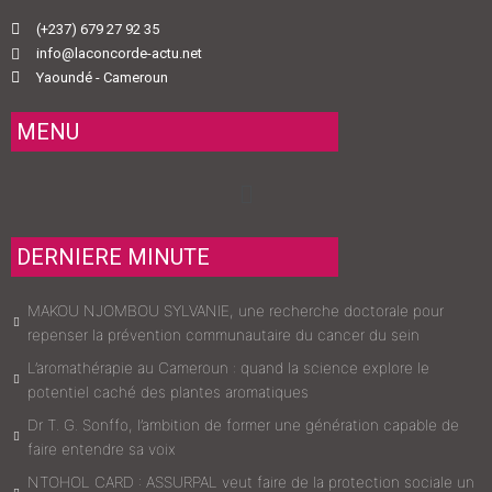
(+237) 679 27 92 35
info@laconcorde-actu.net
Yaoundé - Cameroun
MENU
Menu
DERNIERE MINUTE
MAKOU NJOMBOU SYLVANIE, une recherche doctorale pour
repenser la prévention communautaire du cancer du sein
L’aromathérapie au Cameroun : quand la science explore le
potentiel caché des plantes aromatiques
Dr T. G. Sonffo, l’ambition de former une génération capable de
faire entendre sa voix
NTOHOL CARD : ASSURPAL veut faire de la protection sociale un