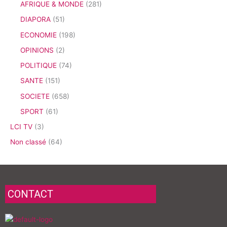
AFRIQUE & MONDE
(281)
DIAPORA
(51)
ECONOMIE
(198)
OPINIONS
(2)
POLITIQUE
(74)
SANTE
(151)
SOCIETE
(658)
SPORT
(61)
LCI TV
(3)
Non classé
(64)
CONTACT