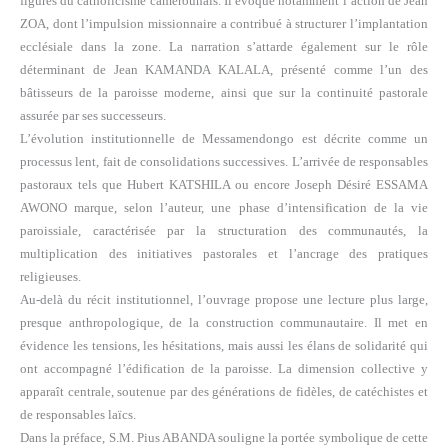
figures du catholicisme camerounais. Il évoque notamment l’action de Jean
ZOA, dont l’impulsion missionnaire a contribué à structurer l’implantation
ecclésiale dans la zone. La narration s’attarde également sur le rôle
déterminant de Jean KAMANDA KALALA, présenté comme l’un des
bâtisseurs de la paroisse moderne, ainsi que sur la continuité pastorale
assurée par ses successeurs.
L’évolution institutionnelle de Messamendongo est décrite comme un
processus lent, fait de consolidations successives. L’arrivée de responsables
pastoraux tels que Hubert KATSHILA ou encore Joseph Désiré ESSAMA
AWONO marque, selon l’auteur, une phase d’intensification de la vie
paroissiale, caractérisée par la structuration des communautés, la
multiplication des initiatives pastorales et l’ancrage des pratiques
religieuses.
Au-delà du récit institutionnel, l’ouvrage propose une lecture plus large,
presque anthropologique, de la construction communautaire. Il met en
évidence les tensions, les hésitations, mais aussi les élans de solidarité qui
ont accompagné l’édification de la paroisse. La dimension collective y
apparaît centrale, soutenue par des générations de fidèles, de catéchistes et
de responsables laïcs.
Dans la préface, S.M. Pius ABANDA souligne la portée symbolique de cette