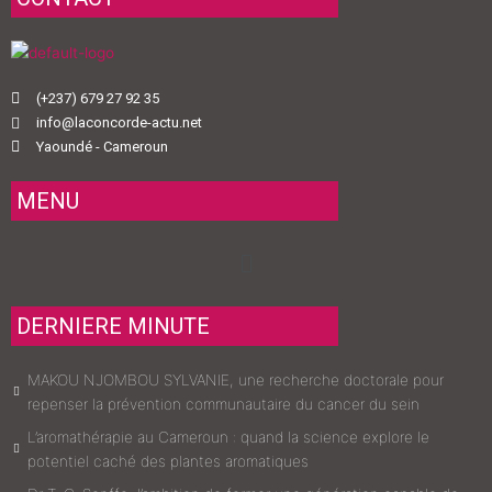
(+237) 679 27 92 35
info@laconcorde-actu.net
Yaoundé - Cameroun
MENU
Menu
DERNIERE MINUTE
MAKOU NJOMBOU SYLVANIE, une recherche doctorale pour
repenser la prévention communautaire du cancer du sein
L’aromathérapie au Cameroun : quand la science explore le
potentiel caché des plantes aromatiques