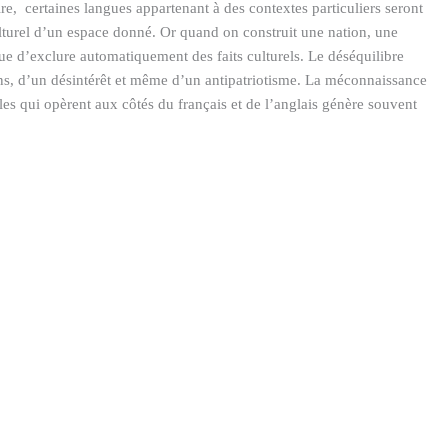
Edmond a soutenu une t
ire, certaines langues appartenant à des contextes particuliers seront
Doctorat/PhD en Biologie
culturel d’un espace donné. Or quand on construit une nation, une
option Immunologie,...
que d’exclure automatiquement des faits culturels. Le déséquilibre
tions, d’un désintérêt et même d’un antipatriotisme. La méconnaissance
s qui opèrent aux côtés du français et de l’anglais génère souvent