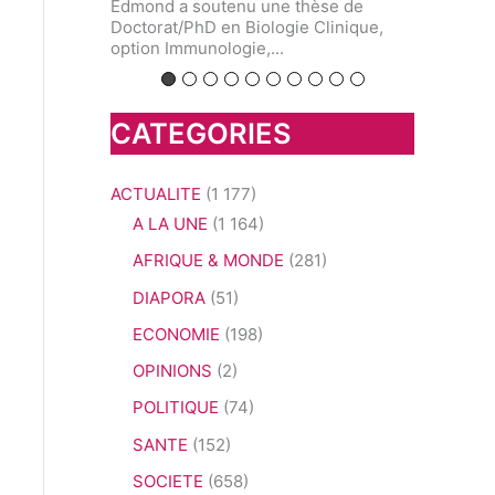
prévention et la détection précoce du
située au 
hèse de
cancer...
végétale,..
 Clinique,
CATEGORIES
ACTUALITE
(1 177)
A LA UNE
(1 164)
AFRIQUE & MONDE
(281)
DIAPORA
(51)
ECONOMIE
(198)
OPINIONS
(2)
POLITIQUE
(74)
SANTE
(152)
SOCIETE
(658)