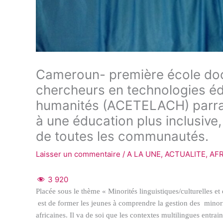
Cameroun- première école doct
chercheurs en technologies édu
humanités (ACETELACH) parrai
à une éducation plus inclusive
de toutes les communautés.
Laisser un commentaire
/
A LA UNE
,
ACTUALITE
,
AF
3 920
Placée sous le thème « Minorités linguistiques/culturelles et
est de former les jeunes à comprendre la gestion des minor
africaines. Il va de soi que les contextes multilingues entra