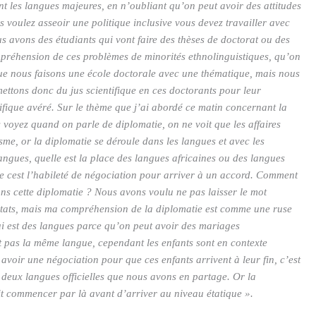
nt les langues majeures, en n’oubliant qu’on peut avoir des attitudes
s voulez asseoir une politique inclusive vous devez travailler avec
s avons des étudiants qui vont faire des thèses de doctorat ou des
mpréhension de ces problèmes de minorités ethnolinguistiques, qu’on
e que nous faisons une école doctorale avec une thématique, mais nous
 mettons donc du jus scientifique en ces doctorants pour leur
ifique avéré. Sur le thème que j’ai abordé ce matin concernant la
s voyez quand on parle de diplomatie, on ne voit que les affaires
isme, or la diplomatie se déroule dans les langues et avec les
gues, quelle est la place des langues africaines ou des langues
e cest l’habileté de négociation pour arriver à un accord. Comment
ns cette diplomatie ? Nous avons voulu ne pas laisser le mot
s États, mais ma compréhension de la diplomatie est comme une ruse
i est des langues parce qu’on peut avoir des mariages
 pas la même langue, cependant les enfants sont en contexte
t avoir une négociation pour que ces enfants arrivent à leur fin, c’est
s deux langues officielles que nous avons en partage. Or la
oit commencer par là avant d’arriver au niveau étatique ».