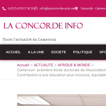
Aller
au
(+237) 679 27 92 35
info@laconcorde-actu.net
Yaoundé - Camero
contenu
Toute l'actualité du Cameroun
ACCUEIL
A LA UNE
SOCIETE
POLITIQUE
SP
Accueil
ACTUALITE
AFRIQUE & MONDE
Cameroun- première école doctorale de l’Associatio
Contribution à une éducation plus inclusive, équita