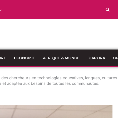
un
ORT
ECONOMIE
AFRIQUE & MONDE
DIAPORA
OP
n des chercheurs en technologies éducatives, langues, culture
ble et adaptée aux besoins de toutes les communautés.