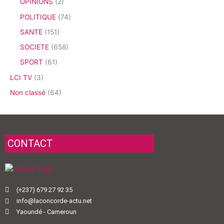
OPINIONS
(2)
POLITIQUE
(74)
SANTE
(151)
SOCIETE
(658)
SPORT
(61)
LCI TV
(3)
Non classé
(64)
CONTACT
(+237) 679 27 92 35
info@laconcorde-actu.net
Yaoundé - Cameroun