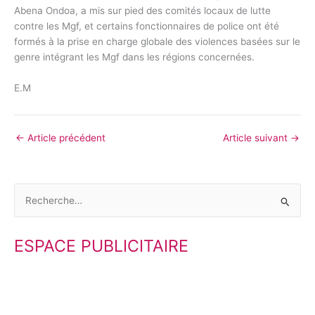
Abena Ondoa, a mis sur pied des comités locaux de lutte
contre les Mgf, et certains fonctionnaires de police ont été
formés à la prise en charge globale des violences basées sur le
genre intégrant les Mgf dans les régions concernées.
E.M
←
Article précédent
Article suivant
→
R
e
ESPACE PUBLICITAIRE
c
h
e
r