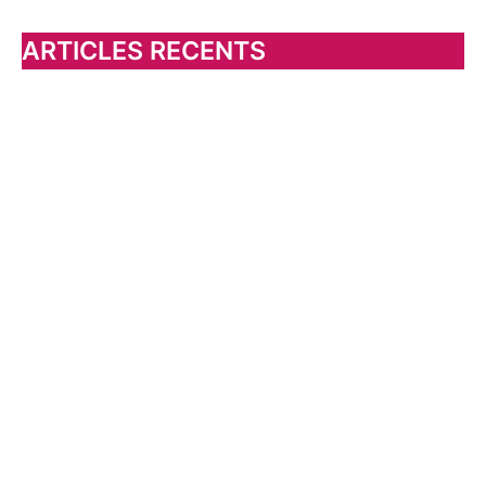
c
h
ARTICLES RECENTS
e
r
: