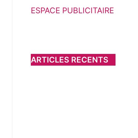
ESPACE PUBLICITAIRE
c
h
e
r
c
h
ARTICLES RECENTS
e
r
: