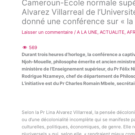
Cameroun-Ecole normale supér
Alvarez Villarreal de l’Univer
donné une conférence sur « la
Laisser un commentaire
/
A LA UNE
,
ACTUALITE
,
AF
569
Durant trois heures d’horloge, la conférence a captivé
Njoh-Mouelle, philosophe émerite et ancien ministre
ministère de l’Enseignement supérieur, du Pr Félix N
Rodrigue Nzameyo, chef de département de Philosoph
L’initiative est du Pr Charles Romain Mbele, secré
Selon la Pr Lina Alvarez Villarreal, la pensée décoloni
ou d’une décolonialité incomplète qui se manifeste pa
culturelles, politiques, économiques, de genre. Elle 
pluriversels » qui, selon elle, « rendraient mieux co