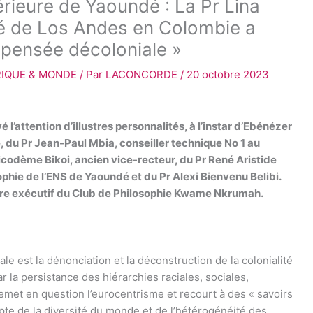
ieure de Yaoundé : La Pr Lina
sité de Los Andes en Colombie a
 pensée décoloniale »
RIQUE & MONDE
/ Par
LACONCORDE
/
20 octobre 2023
 l’attention d’illustres personnalités, à l’instar d’Ebénézer
, du Pr Jean-Paul Mbia, conseiller technique No 1 au
icodème Bikoi, ancien vice-recteur, du Pr René Aristide
ie de l’ENS de Yaoundé et du Pr Alexi Bienvenu Belibi.
taire exécutif du Club de Philosophie Kwame Nkrumah.
ale est la dénonciation et la déconstruction de la colonialité
r la persistance des hiérarchies raciales, sociales,
remet en question l’eurocentrisme et recourt à des « savoirs
mpte de la diversité du monde et de l’hétérogénéité des