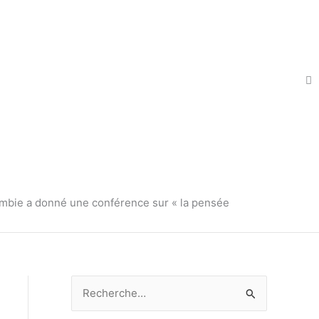
ombie a donné une conférence sur « la pensée
R
e