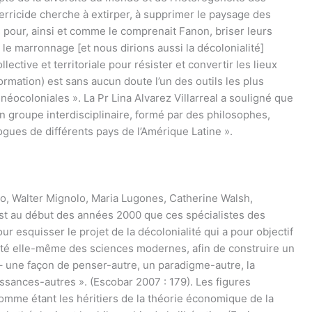
terricide cherche à extirper, à supprimer le paysage des
 pour, ainsi et comme le comprenait Fanon, briser leurs
le marronnage [et nous dirions aussi la décolonialité]
lective et territoriale pour résister et convertir les lieux
formation) est sans aucun doute l’un des outils les plus
néocoloniales ». La Pr Lina Alvarez Villarreal a souligné que
n groupe interdisciplinaire, formé par des philosophes,
ues de différents pays de l’Amérique Latine ».
ano, Walter Mignolo, Maria Lugones, Catherine Walsh,
est au début des années 2000 que ces spécialistes des
 esquisser le projet de la décolonialité qui a pour objectif
ivité elle-même des sciences modernes, afin de construire un
 une façon de penser-autre, un paradigme-autre, la
sances-autres ». (Escobar 2007 : 179). Les figures
omme étant les héritiers de la théorie économique de la