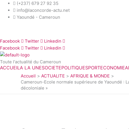
Aller
(+237) 679 27 92 35
au
info@laconcorde-actu.net
contenu
Yaoundé - Cameroun
Facebook
Twitter
Linkedin
Facebook
Twitter
Linkedin
Toute l'actualité du Cameroun
ACCUEIL
A LA UNE
SOCIETE
POLITIQUE
SPORT
ECONOMIE
A
Accueil
ACTUALITE
AFRIQUE & MONDE
Cameroun-Ecole normale supérieure de Yaoundé : La P
décoloniale »