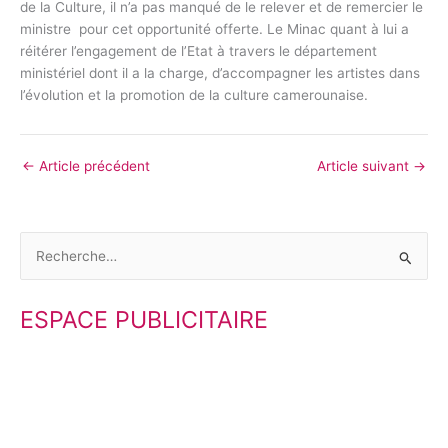
de la Culture, il n’a pas manqué de le relever et de remercier le
ministre pour cet opportunité offerte. Le Minac quant à lui a
réitérer l’engagement de l’Etat à travers le département
ministériel dont il a la charge, d’accompagner les artistes dans
l’évolution et la promotion de la culture camerounaise.
←
Article précédent
Article suivant
→
R
e
ESPACE PUBLICITAIRE
c
h
e
r
c