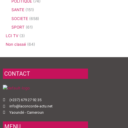
POLITIQUE
(74)
SANTE
(151)
SOCIETE
(658)
SPORT
(61)
LCI TV
(3)
Non classé
(64)
CONTACT
(+237) 679 27 92 35
info@laconcorde-actu.net
Yaoundé - Cameroun
MENU