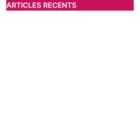
h
ARTICLES RECENTS
e
r
: