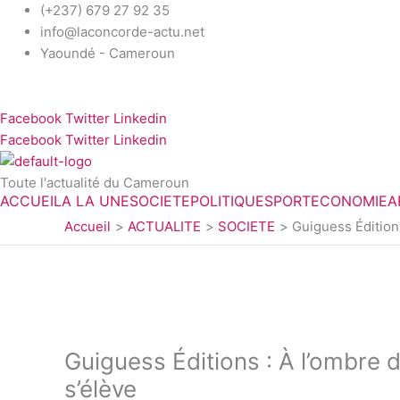
Aller
(+237) 679 27 92 35
au
info@laconcorde-actu.net
contenu
Yaoundé - Cameroun
Facebook
Twitter
Linkedin
Facebook
Twitter
Linkedin
Toute l'actualité du Cameroun
ACCUEIL
A LA UNE
SOCIETE
POLITIQUE
SPORT
ECONOMIE
A
Accueil
ACTUALITE
SOCIETE
Guiguess Éditions
Guiguess Éditions : À l’ombre 
s’élève