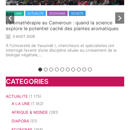
A LA UNE
ACTUALITE
SOCIETE
Dr T. G. Sonffo, l’ambition de former une génération
s
capable de faire entendre sa voix
5 AOÛT 2026
À travers l’École de l’art oratoire, le promoteur entend
démocratiser l’apprentissage de la prise de parole en public. La
première...
CATEGORIES
ACTUALITE
(1 175)
A LA UNE
(1 162)
AFRIQUE & MONDE
(281)
DIAPORA
(51)
ECONOMIE
(198)