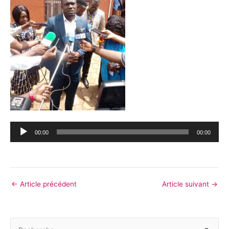
Lecteur
00:00
00:00
audio
←
Article précédent
Article suivant
→