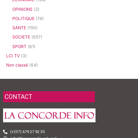
OPINIONS
(2)
POLITIQUE
(74)
SANTE
(150)
SOCIETE
(657)
SPORT
(61)
LCI TV
(3)
Non classé
(64)
CONTACT
(+237) 679 27 92 35