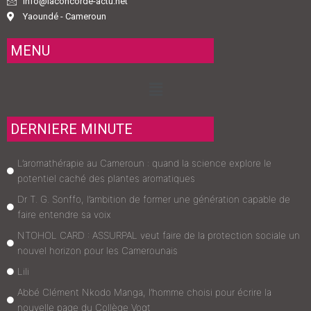
info@laconcorde-actu.net
Yaoundé - Cameroun
MENU
Menu
DERNIERE MINUTE
L’aromathérapie au Cameroun : quand la science explore le
potentiel caché des plantes aromatiques
Dr T. G. Sonffo, l’ambition de former une génération capable de
faire entendre sa voix
NTOHOL CARD : ASSURPAL veut faire de la protection sociale un
nouvel horizon pour les Camerounais
Lili
Abbé Clément Nkodo Manga, l’homme choisi pour écrire la
nouvelle page du Collège Vogt