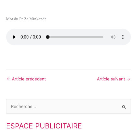
Mot du Pr. Ze Minkande
←
Article précédent
Article suivant
→
R
e
ESPACE PUBLICITAIRE
c
h