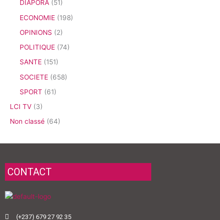
DIAPORA
(51)
ECONOMIE
(198)
OPINIONS
(2)
POLITIQUE
(74)
SANTE
(151)
SOCIETE
(658)
SPORT
(61)
LCI TV
(3)
Non classé
(64)
CONTACT
(+237) 679 27 92 35