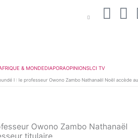
F
T
a
w
c
i
e
t
AFRIQUE & MONDE
DIAPORA
OPINIONS
LCI TV
b
t
oundé I : le professeur Owono Zambo Nathanaël Noël accède au 
o
e
o
r
k
professeur Owono Zambo Nathanaël
seur titulaire