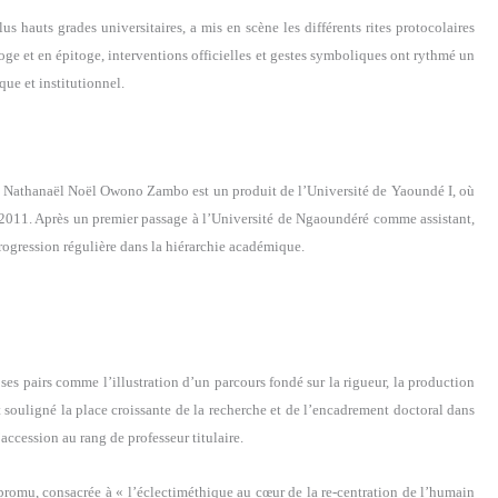
s hauts grades universitaires, a mis en scène les différents rites protocolaires
oge et en épitoge, interventions officielles et gestes symboliques ont rythmé un
ue et institutionnel.
e, Nathanaël Noël Owono Zambo est un produit de l’Université de Yaoundé I, où
n 2011. Après un premier passage à l’Université de Ngaoundéré comme assistant,
rogression régulière dans la hiérarchie académique.
 ses pairs comme l’illustration d’un parcours fondé sur la rigueur, la production
 souligné la place croissante de la recherche et de l’encadrement doctoral dans
accession au rang de professeur titulaire.
omu, consacrée à « l’éclectiméthique au cœur de la re-centration de l’humain