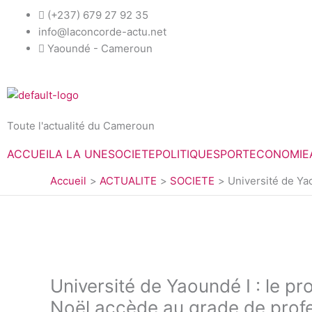
Aller
(+237) 679 27 92 35
au
info@laconcorde-actu.net
contenu
Yaoundé - Cameroun
Toute l'actualité du Cameroun
ACCUEIL
A LA UNE
SOCIETE
POLITIQUE
SPORT
ECONOMIE
Accueil
ACTUALITE
SOCIETE
Université de Ya
Université de Yaoundé I : le 
Noël accède au grade de profes