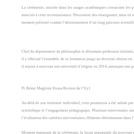
La cérémonie, inscrite dans les usages académiques consacrant les plu
associés à cette reconnaissance. Procession des enseignants, mise en t
moment présenté comme l’aboutissement d’un long parcours scientifiq
Chef du département de philosophie et désormais professeur titulair
il a effectué l’ensemble de sa formation jusqu’au doctorat obtenu e
il rejoint à nouveau son université d’origine en 2014, amorçant une p
Pr. Rémy Magloire Etoua Recteur de l’Uy1
Au-delà de son itinéraire individuel, cette promotion a été saluée par
scientifique et l’engagement pédagogique. Plusieurs intervenants ont
l’évaluation des carrières universitaires, éléments déterminants dans l’
Moment marquant de la cérémonie, la leçon inaugurale du nouveau pr