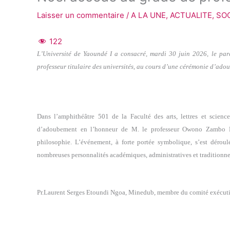
Laisser un commentaire
/
A LA UNE
,
ACTUALITE
,
SO
122
L’Université de Yaoundé I a consacré, mardi 30 juin 2026, le 
professeur titulaire des universités, au cours d’une cérémonie d’adou
Dans l’amphithéâtre 501 de la Faculté des arts, lettres et scie
d’adoubement en l’honneur de M. le professeur Owono Zambo Nat
philosophie. L’événement, à forte portée symbolique, s’est dérou
nombreuses personnalités académiques, administratives et traditionne
Pr.Laurent Serges Etoundi Ngoa, Minedub, membre du comité exécuti