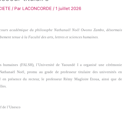
CIETE
/ Par
LACONCORDE
/
1 juillet 2026
parcours académique du philosophe Nathanaël Noël Owono Zambo, désormais
bement tenue à la Faculté des arts, lettres et sciences humaines.
nces humaines (FALSH), l’Université de Yaoundé I a organisé une cérémonie
hanaël Noël, promu au grade de professeur titulaire des universités en
lé en présence du recteur, le professeur Rémy Magloire Etoua, ainsi que de
lles.
f de l’Unesco