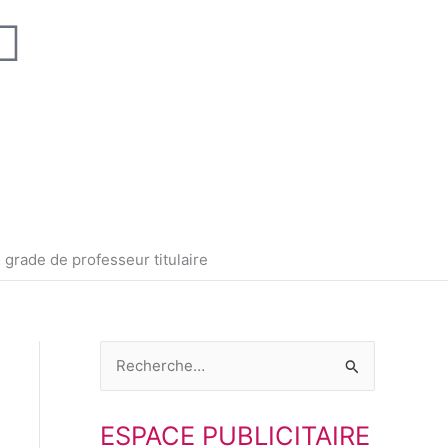
L
i
n
k
e
grade de professeur titulaire
d
i
R
n
e
ESPACE PUBLICITAIRE
c