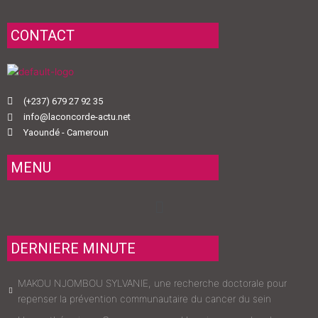
CONTACT
(+237) 679 27 92 35
info@laconcorde-actu.net
Yaoundé - Cameroun
MENU
Menu
DERNIERE MINUTE
MAKOU NJOMBOU SYLVANIE, une recherche doctorale pour
repenser la prévention communautaire du cancer du sein