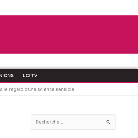
NIONS
LCI TV
s le regard d’une science sensible
R
e