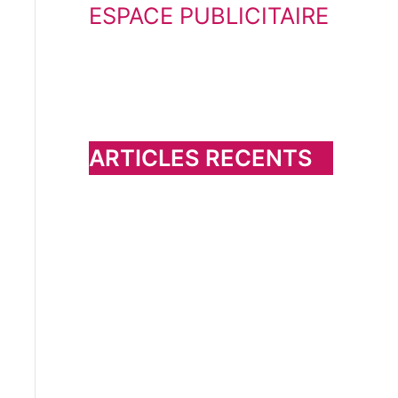
ESPACE PUBLICITAIRE
c
h
e
r
c
h
ARTICLES RECENTS
e
r
: