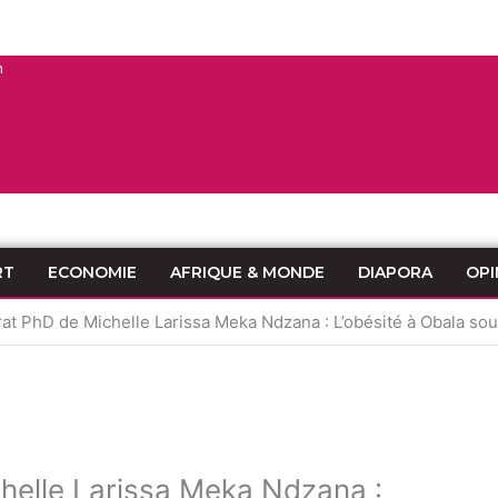
n
RT
ECONOMIE
AFRIQUE & MONDE
DIAPORA
OPI
t PhD de Michelle Larissa Meka Ndzana : L’obésité à Obala sou
helle Larissa Meka Ndzana :