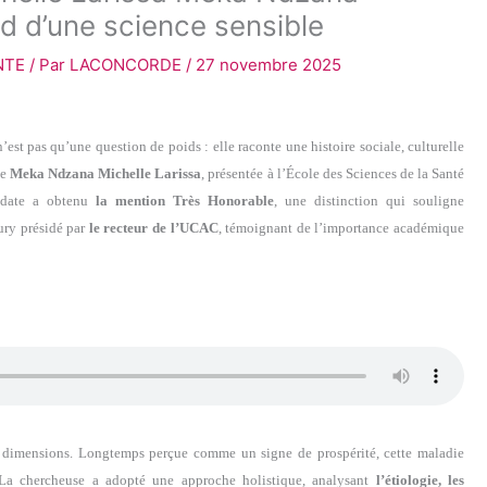
rd d’une science sensible
NTE
/ Par
LACONCORDE
/
27 novembre 2025
est pas qu’une question de poids : elle raconte une histoire sociale, culturelle
de
Meka Ndzana Michelle Larissa
, présentée à l’École des Sciences de la Santé
didate a obtenu
la mention Très Honorable
, une distinction qui souligne
jury présidé par
le recteur de l’UCAC
, témoignant de l’importance académique
es dimensions. Longtemps perçue comme un signe de prospérité, cette maladie
La chercheuse a adopté une approche holistique, analysant
l’étiologie, les