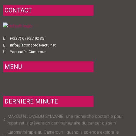
CONTACT
(+237) 679 27 92 35
info@laconcorde-actu.net
Yaoundé - Cameroun
MENU
Menu
DERNIERE MINUTE
MAKOU NJOMBOU SYLVANIE, une recherche doctorale pour
repenser la prévention communautaire du cancer du sein
L’aromathérapie au Cameroun : quand la science explore le