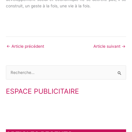
construit, un geste à la fois, une vie à la fois.
←
Article précédent
Article suivant
→
R
e
ESPACE PUBLICITAIRE
c
h
e
r
c
h