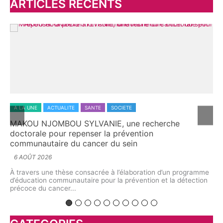
ARTICLES RECENTS
e
r
:
ALITE
SANTE
SOCIETE
A LA UNE
ACTUALITE
BOU SYLVANIE, une recherche
L’aromathérapie a
ur repenser la prévention
explore le potenti
e du cancer du sein
5 AOÛT 2026
À l’Université de Yaou
interrogé l’avenir d’u
hèse consacrée à l’élaboration d’un programme
biologie végétale,...
munautaire pour la prévention et la détection
er...