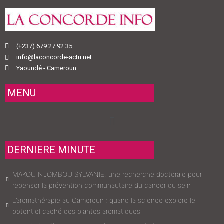
(+237) 679 27 92 35
info@laconcorde-actu.net
Yaoundé - Cameroun
MENU
Menu
DERNIERE MINUTE
MAKOU NJOMBOU SYLVANIE, une recherche doctorale pour
repenser la prévention communautaire du cancer du sein
L’aromathérapie au Cameroun : quand la science explore le
potentiel caché des plantes aromatiques