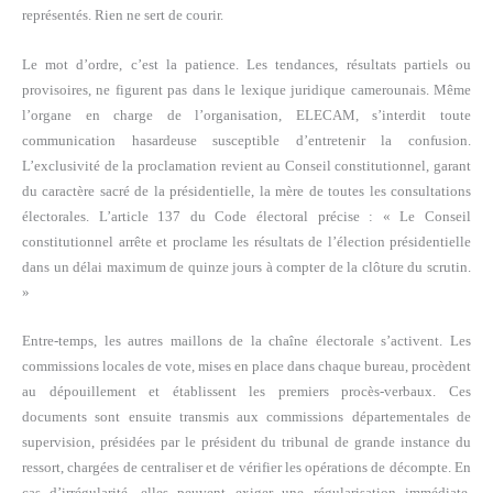
représentés. Rien ne sert de courir.
Le mot d’ordre, c’est la patience. Les tendances, résultats partiels ou
provisoires, ne figurent pas dans le lexique juridique camerounais. Même
l’organe en charge de l’organisation, ELECAM, s’interdit toute
communication hasardeuse susceptible d’entretenir la confusion.
L’exclusivité de la proclamation revient au Conseil constitutionnel, garant
du caractère sacré de la présidentielle, la mère de toutes les consultations
électorales. L’article 137 du Code électoral précise : « Le Conseil
constitutionnel arrête et proclame les résultats de l’élection présidentielle
dans un délai maximum de quinze jours à compter de la clôture du scrutin.
»
Entre-temps, les autres maillons de la chaîne électorale s’activent. Les
commissions locales de vote, mises en place dans chaque bureau, procèdent
au dépouillement et établissent les premiers procès-verbaux. Ces
documents sont ensuite transmis aux commissions départementales de
supervision, présidées par le président du tribunal de grande instance du
ressort, chargées de centraliser et de vérifier les opérations de décompte. En
cas d’irrégularité, elles peuvent exiger une régularisation immédiate,