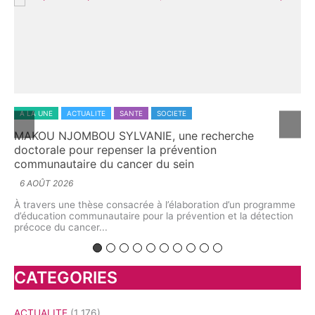
A LA UNE
ACTUALITE
ECONOMIE
SOCIETE
rche
L’aromathérapie au Cameroun : quand la scie
explore le potentiel caché des plantes aroma
5 AOÛT 2026
À l’Université de Yaoundé I, chercheurs et spécialiste
interrogé l’avenir d’une discipline située au croisement
d’un programme
biologie végétale,...
t la détection
CATEGORIES
ACTUALITE
(1 176)