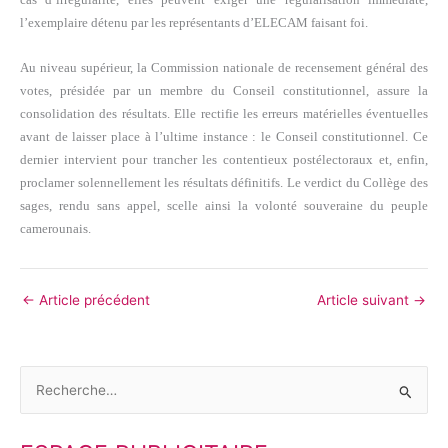
l’exemplaire détenu par les représentants d’ELECAM faisant foi.
Au niveau supérieur, la Commission nationale de recensement général des
votes, présidée par un membre du Conseil constitutionnel, assure la
consolidation des résultats. Elle rectifie les erreurs matérielles éventuelles
avant de laisser place à l’ultime instance : le Conseil constitutionnel. Ce
dernier intervient pour trancher les contentieux postélectoraux et, enfin,
proclamer solennellement les résultats définitifs. Le verdict du Collège des
sages, rendu sans appel, scelle ainsi la volonté souveraine du peuple
camerounais.
←
Article précédent
Article suivant
→
R
e
c